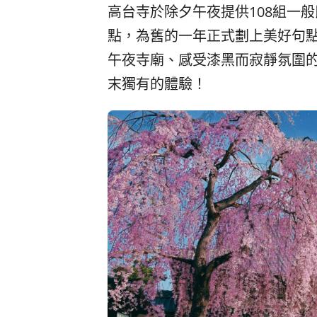
高台寺於除夕午夜提供108組一
點，為舊的一年正式劃上美好句
午夜寺廟、感受漆黑而寂靜氛圍
末獨有的體驗！