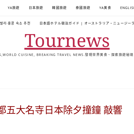
YA旅遊
日本旅遊
韓國旅遊
泰國旅遊
YA美食
ENGLIS
·발리·홍콩 숙소 추천
日本語ホテル宿泊ガイド | オーストラリア・ニュージー
Tournews
ALS,WORLD CUISINE, BREAKING TRAVEL NEWS.發現世界美食、探
去
飯
懶
YA
日
韓
泰
YA
English
한
日
旅
店
人
旅
本
國
國
美
Hotel
국
本
行
推
包
遊
旅
旅
旅
食
Guides
어
語
關
薦
景
遊
遊
遊
|
호
ホ
於
合
點
TourNews
텔
テ
我
集
合
추
ル
都五大名寺日本除夕撞鐘 敲響
集
천
宿
가
泊
이
ガ
드
イ