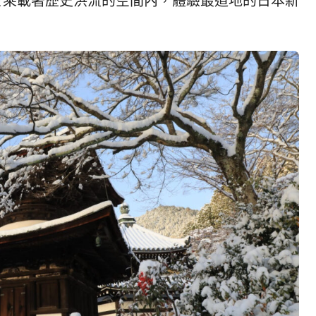
발
平
於乘載著歷史洪流的空間內，體驗最道地的日本新
리
洋
·
諸
홍
島
콩
の
숙
ホ
소
テ
추
ル
천
比
較