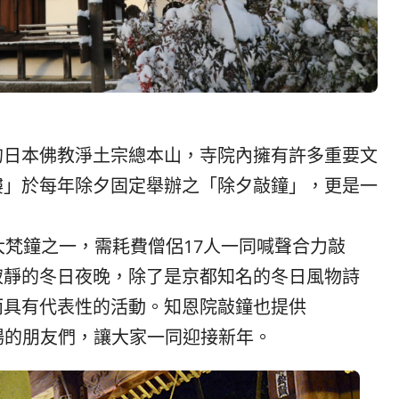
的日本佛教淨土宗總本山，寺院內擁有許多重要文
樓」於每年除夕固定舉辦之「除夕敲鐘」，更是一
大梵鐘之一，需耗費僧侶17人一同喊聲合力敲
寂靜的冬日夜晚，除了是京都知名的冬日風物詩
而具有代表性的活動。知恩院敲鐘也提供
到場的朋友們，讓大家一同迎接新年。