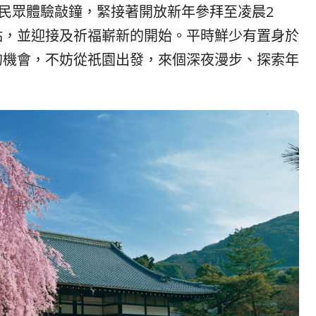
般民眾體驗敲鐘，緊接著開放新年參拜至凌晨2
點，並迎接及祈福嶄新的開始。平時鮮少有置身於
的機會，不妨從祇園出發，來個深夜漫步、探索年