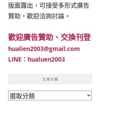
版面露出，可接受多形式廣告
이
ガ
贊助，歡迎洽詢討論。
드
イ
歡迎廣告贊助、交換刊登
|
ド
hualien2003@gmail.com
LINE：hualuen2003
베
|
트
オ
文章分類
文
남
ー
章
·
ス
分
類
일
ト