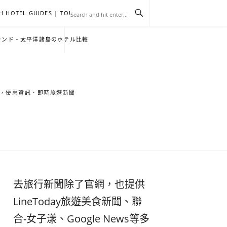
H HOTEL GUIDES | TOURNEWS
去
飯
懶
YA
日
韓
泰
YA
English
한
日
ランド・太平洋諸島のホテル比較
旅
店
人
旅
本
國
國
美
Hotel
국
本
行
推
包
遊
旅
旅
旅
食
Guides
어
語
索旅遊秘境，優惠資訊、即時旅遊新聞
關
薦
景
遊
遊
遊
|
호
ホ
於
合
點
TourNews
텔
テ
我
集
合
추
ル
去旅行新聞除了官網，也提供
集
천
宿
LineToday旅遊美食新聞、聯
合-女子漾、Google News等多
가
泊