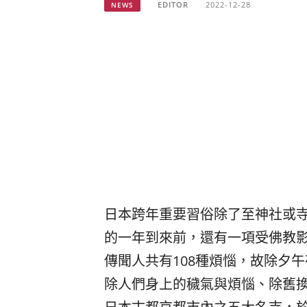
EDITOR
2022-12-28
NEWS
日本跨年重要習俗除了至神社或
的一年到來前，還有一項受佛教
傳聞人共有108種煩惱，故除夕
除人們身上的穢氣與煩惱、除舊