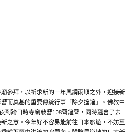
|
ド
베
|
트
オ
남
ー
·
ス
일
ト
본
ラ
·
リ
태
ア・
국
ニ
·
ュ
대
ー
만
ジ
寺廟參拜，以祈求新的一年風調雨順之外，迎接新
·
ー
影響而奠基的重要傳統行事「除夕撞鐘」。佛教中
필
ラ
리
ン
午夜到跨日時寺廟敲響108聲鐘聲，同時蘊含了去
핀
ド・
換新之意。今年好不容易能前往日本旅遊，不妨至
·
太