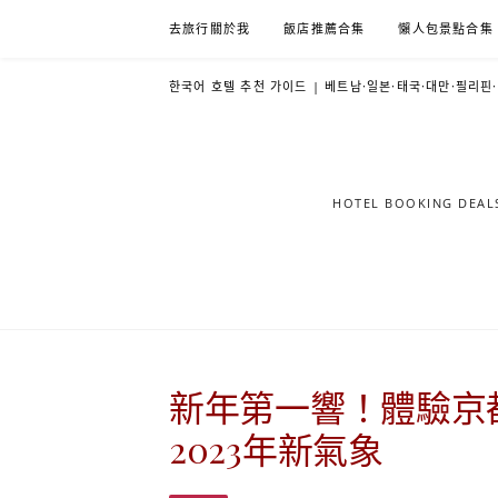
Skip
去旅行關於我
飯店推薦合集
懶人包景點合集
to
content
한국어 호텔 추천 가이드 | 베트남·일본·태국·대만·필리핀
HOTEL BOOKING DE
新年第一響！體驗京
2023年新氣象