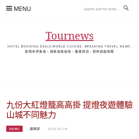
Skip
MENU
to
content
Tournews
HOTEL BOOKING DEALS,WORLD CUISINE, BREAKING TRAVEL NEWS.
發現世界美食、探索旅遊秘境，優惠資訊、即時旅遊新聞
去
飯
懶
YA
日
韓
泰
YA
English
한
日
旅
店
人
旅
本
國
國
美
Hotel
국
本
行
推
包
遊
旅
旅
旅
食
Guides
어
語
關
薦
景
遊
遊
遊
|
호
ホ
於
合
點
TourNews
텔
テ
我
集
合
추
ル
九份大紅燈籠高高掛 提燈夜遊體驗
集
천
宿
가
泊
山城不同魅力
이
ガ
드
イ
NEWS
編輯部
2023-02-18
|
ド