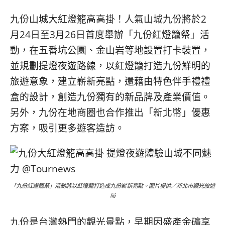
베
|
트
オ
九份山城大紅燈籠高高掛！人氣山城九份將於2
남
ー
·
ス
月24日至3月26日首度舉辦「九份紅燈籠祭」活
일
ト
動，在五番坑公園、金山岩等地設置打卡裝置，
본
ラ
並規劃提燈夜遊路線，以紅燈籠打造九份鮮明的
·
リ
태
ア・
旅遊意象，建立嶄新亮點，還藉由特色伴手禮禮
국
ニ
盒的設計，創造九份獨有的新品牌及產業價值。
·
ュ
대
ー
另外，九份在地商圈也合作推出「新北幣」優惠
만
ジ
方案，吸引更多遊客造訪。
·
ー
필
ラ
리
ン
핀
ド・
·
太
발
平
「九份紅燈籠祭」活動將以紅燈籠打造成九份嶄新亮點。圖片提供／新北市觀光旅遊
局
리
洋
·
諸
홍
島
九份是台灣熱門的觀光景點，早期因盛產金礦享