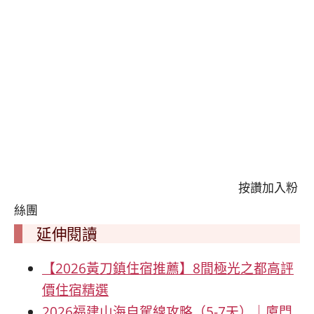
按讚加入粉
絲團
延伸閱讀
【2026黃刀鎮住宿推薦】8間極光之都高評
價住宿精選
2026福建山海自駕線攻略（5-7天）｜廈門