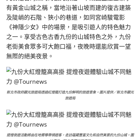
콩
の
有黃金山城之稱，當地沿著山坡而建的復古建築
숙
ホ
及陡峭的石階、狹小的巷道，如同宮崎駿電影
소
テ
추
ル
《神隱少女》中的場景，是吸引遊人的特色魅力
천
比
之一。享受古色古香九份的山城特色之外，九份
較
老街美食眾多可大飽口福，夜晚時還能欣賞一望
無際的絕美夜景。
新北市政府觀光旅遊局透過紅燈籠打造九份鮮明的旅遊意象。圖片提供／新北市觀光
旅遊局
提燈夜遊活動將由在地嚮導帶領遊客，走訪蘊藏豐富文化和自然美景的九份山城。圖