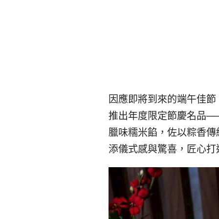
因應即將到來的端午佳節，花
推出年度限定節慶名品─
臘味糯米餡，佐以粽香傳
添儀式感與驚喜，匠心打