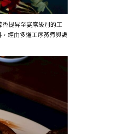
숙
ホ
소
テ
粽香提昇至宴席級別的工
추
ル
料，經由多道工序蒸煮與調
천
比
較