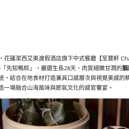
발
平
리
洋
·
諸
홍
島
콩
の
숙
ホ
소
テ
추
ル
천
比
蓮潔西艾美渡假酒店旗下中式餐廳【至寶軒 Chairma
較
─「先知鴨粽」，嚴選生長28天、肉質細嫩甘潤的
胭
統，結合在地食材打造兼具口感層次與視覺美感的
造一場融合山海風味與節氣文化的感官饗宴。