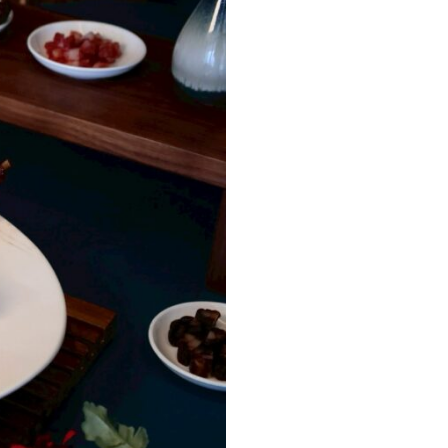
리
ン
핀
ド・
·
太
발
平
리
洋
·
諸
홍
島
콩
の