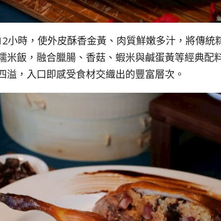
12小時，使外皮酥香金黃、肉質鮮嫩多汁，將傳統
糯米飯，融合臘腸、香菇、蝦米與鹹蛋黃等經典配
四溢，入口即感受食材交織出的豐富層次。