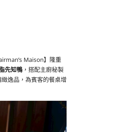
본
ラ
·
リ
태
ア・
국
ニ
n’s Maison】隆重
·
ュ
脂先知鴨
，搭配主廚秘製
精緻逸品，為賓客的餐桌增
대
ー
만
ジ
·
ー
필
ラ