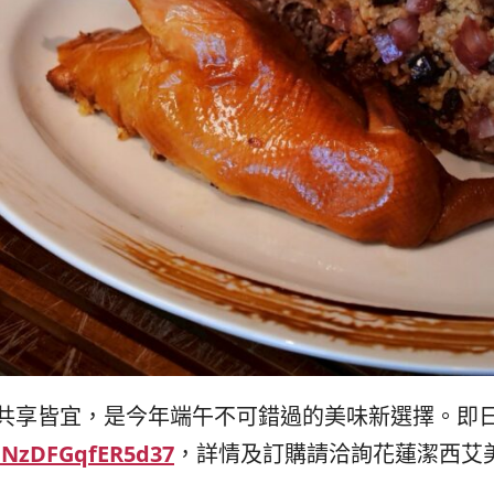
共享皆宜，是今年端午不可錯過的美味新選擇。即
jmNzDFGqfER5d37
，詳情及訂購請洽詢花蓮潔西艾美渡假酒