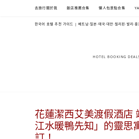
Skip
去旅行關於我
飯店推薦合集
懶人包景點合集
Y
to
content
한국어 호텔 추천 가이드 | 베트남·일본·태국·대만·필리핀·발리·홍
HOTEL BOOKING DE
花蓮潔西艾美渡假酒店 
江水暖鴨先知」的靈思
訂！