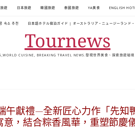
A旅遊
日本旅遊
韓國旅遊
泰國旅遊
YA美食
ENGLISH HOT
콩 숙소 추천
日本語ホテル宿泊ガイド | オーストラリア・ニュージーランド
Tournews
ALS,WORLD CUISINE, BREAKING TRAVEL NEWS.發現世界美食、探
去
飯
懶
YA
日
韓
泰
YA
English
한
日
旅
店
人
旅
本
國
國
美
Hotel
국
本
行
推
包
遊
旅
旅
旅
食
Guides
어
語
關
薦
景
遊
遊
遊
|
호
ホ
於
合
點
TourNews
텔
テ
我
集
合
추
ル
端午獻禮—全新匠心力作「先知鴨
集
천
宿
가
泊
寓意，結合粽香風華，重塑節慶
이
ガ
드
イ