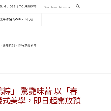
EL GUIDES | TOURNEWS
去
飯
懶
YA
日
韓
泰
YA
English
한
日
・太平洋諸島のホテル比較
旅
店
人
旅
本
國
國
美
Hotel
국
本
行
推
包
遊
旅
旅
旅
食
Guides
어
語
索旅遊秘境，優惠資訊、即時旅遊新聞
關
薦
景
遊
遊
遊
|
호
ホ
於
合
點
TourNews
텔
テ
我
集
合
추
ル
粽」 驚艷味蕾 以「春
集
천
宿
儀式美學，即日起開放預
가
泊