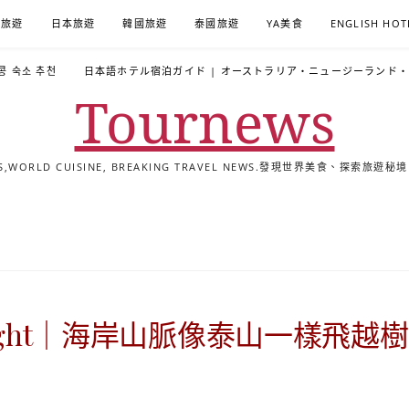
A旅遊
日本旅遊
韓國旅遊
泰國旅遊
YA美食
ENGLISH HOT
콩 숙소 추천
日本語ホテル宿泊ガイド | オーストラリア・ニュージーランド
Tournews
ALS,WORLD CUISINE, BREAKING TRAVEL NEWS.發現世界美食、探
去
飯
懶
YA
日
韓
泰
YA
English
한
日
旅
店
人
旅
本
國
國
美
Hotel
국
本
行
推
包
遊
旅
旅
旅
食
Guides
어
語
關
薦
景
遊
遊
遊
|
호
ホ
於
合
點
TourNews
텔
テ
我
集
合
추
ル
Flight｜海岸山脈像泰山一樣飛越
集
천
宿
가
泊
이
ガ
드
イ