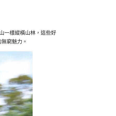
본
ラ
·
リ
태
ア・
像泰山一樣縱橫山林，這些好
的無窮魅力。
국
ニ
·
ュ
대
ー
만
ジ
·
ー
필
ラ