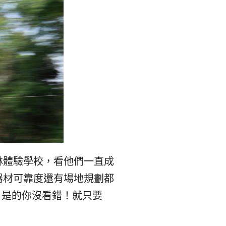
리
ン
핀
ド・
·
太
발
平
리
洋
·
諸
林體驗學校，看他們一直成
홍
島
器材可靠度還有場地規劃都
，是的你沒看錯！就只要
콩
の