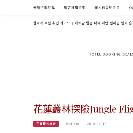
Skip
去旅行關於我
飯店推薦合集
懶人包景點合集
Y
to
content
한국어 호텔 추천 가이드 | 베트남·일본·태국·대만·필리핀·발리·홍
HOTEL BOOKING DE
花蓮叢林探險Jungle 
EDITOR
2018-12-15
花東縱谷旅遊