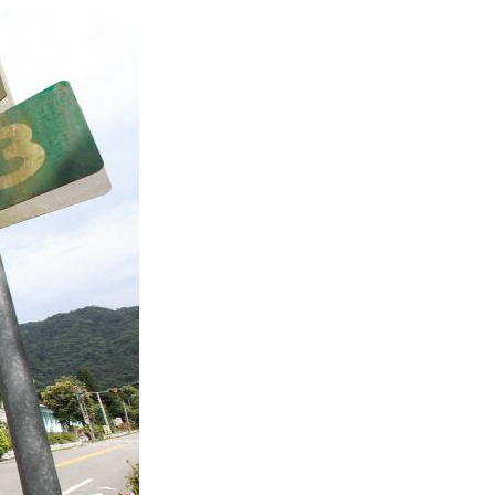
숙
ホ
소
テ
추
ル
천
比
較