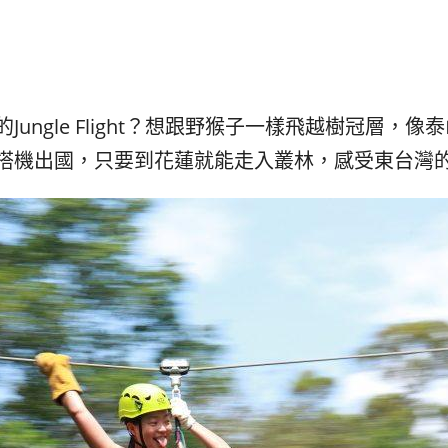
발
平
리
洋
·
諸
홍
島
콩
の
숙
ホ
ungle Flight？想跟野猴子一樣飛越樹冠層，
소
テ
搭機出國，只要到花蓮就能走入叢林，感受東台灣
추
ル
천
比
較