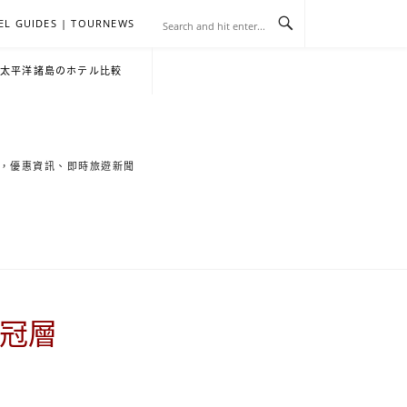
EL GUIDES | TOURNEWS
去
飯
懶
YA
日
韓
泰
YA
English
한
日
・太平洋諸島のホテル比較
旅
店
人
旅
本
國
國
美
Hotel
국
本
行
推
包
遊
旅
旅
旅
食
Guides
어
語
索旅遊秘境，優惠資訊、即時旅遊新聞
關
薦
景
遊
遊
遊
|
호
ホ
於
合
點
TourNews
텔
テ
我
集
合
추
ル
樹冠層
集
천
宿
가
泊