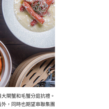
리
ン
핀
ド・
·
太
발
平
리
洋
·
諸
홍
島
與大閘蟹和毛蟹分庭抗禮。
콩
の
藝外，同時也期望串聯集團