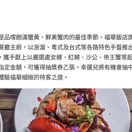
발
平
리
洋
·
諸
홍
島
콩
の
숙
ホ
是品嚐飽滿蟹黃、鮮美蟹肉的最佳季節。福華飯店
소
テ
餐廳主廚，以浙滬、粵式及台式等各路特色手藝推
추
ル
천
比
日止，攜手獻上以嚴選處女蟳、紅蟳、沙公、帝王蟹等
較
指定金額，可獲得抽獎券乙張，幸運兒將有機會抽
體驗福華細緻的待客之道。