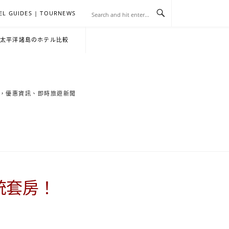
EL GUIDES | TOURNEWS
去
飯
懶
YA
日
韓
泰
YA
English
한
日
・太平洋諸島のホテル比較
旅
店
人
旅
本
國
國
美
Hotel
국
本
行
推
包
遊
旅
旅
旅
食
Guides
어
語
索旅遊秘境，優惠資訊、即時旅遊新聞
關
薦
景
遊
遊
遊
|
호
ホ
於
合
點
TourNews
텔
テ
我
集
合
추
ル
統套房！
集
천
宿
가
泊