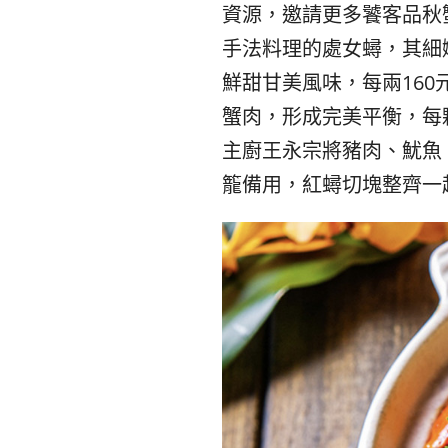
資源，邀請更多饕客品秋
手法料理的處女蟳，其細
鮮甜甘美風味，每兩16
蟹肉，形成完美平衡，每
主廚王永宗將豬肉、魷魚
籠備用，紅蟳切塊整齊一