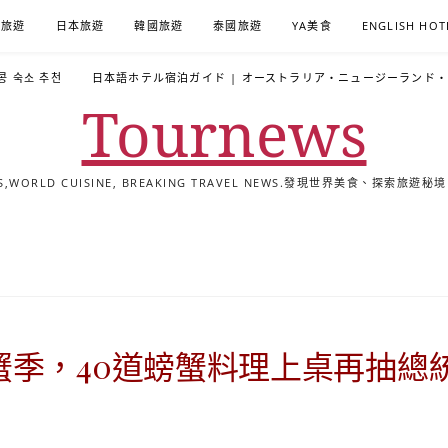
A旅遊
日本旅遊
韓國旅遊
泰國旅遊
YA美食
ENGLISH HOT
콩 숙소 추천
日本語ホテル宿泊ガイド | オーストラリア・ニュージーランド
Tournews
ALS,WORLD CUISINE, BREAKING TRAVEL NEWS.發現世界美食、探
去
飯
懶
YA
日
韓
泰
YA
English
한
日
旅
店
人
旅
本
國
國
美
Hotel
국
本
行
推
包
遊
旅
旅
旅
食
Guides
어
語
關
薦
景
遊
遊
遊
|
호
ホ
於
合
點
TourNews
텔
テ
我
集
合
추
ル
蟹季，40道螃蟹料理上桌再抽總
集
천
宿
가
泊
이
ガ
드
イ