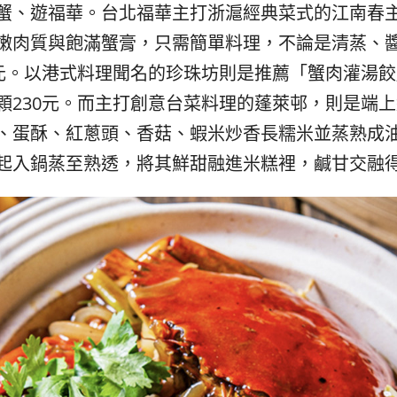
蟹、遊福華。台北福華主打浙滬經典菜式的江南春
嫩肉質與飽滿蟹膏，只需簡單料理，不論是清蒸、
0元。以港式料理聞名的珍珠坊則是推薦「蟹肉灌湯
顆230元。而主打創意台菜料理的蓬萊邨，則是端
、蛋酥、紅蔥頭、香菇、蝦米炒香長糯米並蒸熟成
起入鍋蒸至熟透，將其鮮甜融進米糕裡，鹹甘交融得宜