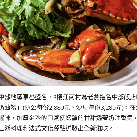
中部地區享譽盛名，3樓江南村為老饕指名中部飯店
油蟹」(沙公每份2,880元、沙母每份3,280元)
腥味，加厚金沙的口感使螃蟹的甘甜透著奶油香氣
江浙料理和法式文化餐點迸發出全新滋味。