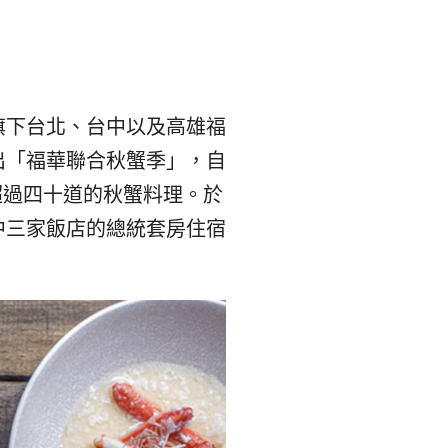
본
ラ
·
リ
태
ア・
旗下台北、台中以及高雄福
出「福華聯合秋蟹季」，自
국
ニ
超過四十道的秋蟹料理。於
·
ュ
中三家飯店的總統套房住宿
대
ー
만
ジ
·
ー
필
ラ