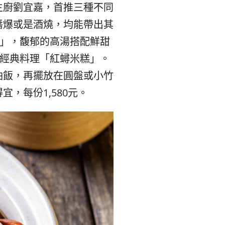
숙
ホ
主廚劉宜嘉，首推三種不同
醬爆或是酒燒，均能帶出其
소
テ
餃」，馥郁的高湯搭配鮮甜
추
ル
上經典料理「紅蟳米糕」。
油飯，再擺放在圓盤或小竹
천
比
，每份1,580元。
較