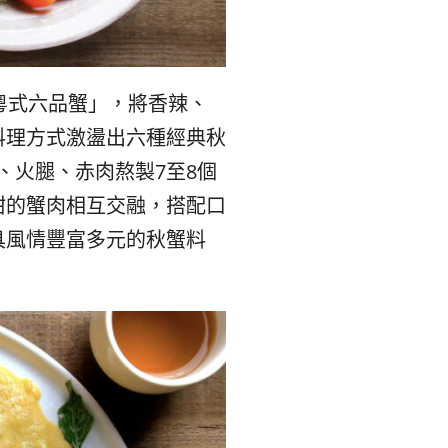
粵式六品蟹」，將香辣、
料理方式激盪出六種經典秋
、火腿、赤肉熬製7至8個
甜的蟹肉相互交融，搭配口
具風情豐富多元的秋蟹料