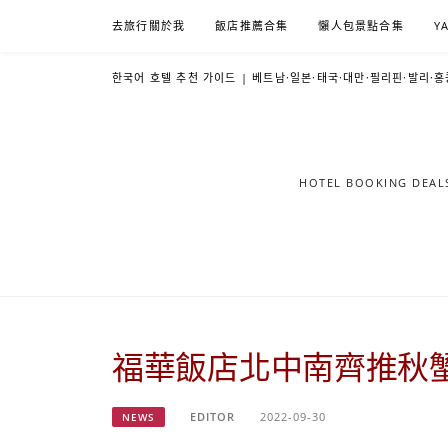
Skip
去旅行關於我
飯店推薦合集
懶人包景點合集
Y
to
content
한국어 호텔 추천 가이드 | 베트남·일본·태국·대만·필리핀·발리·홍
HOTEL BOOKING DE
福華飯店北中南齊推秋
EDITOR
2022-09-30
NEWS