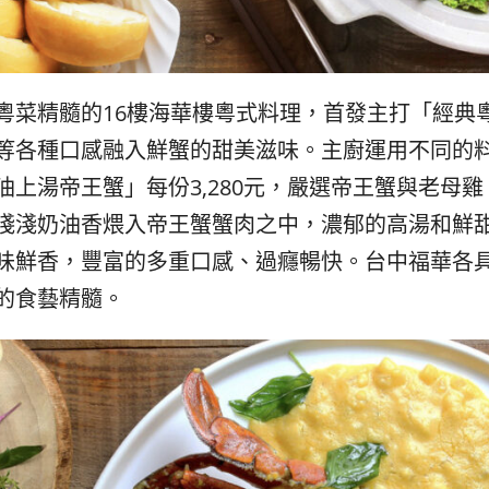
粵菜精髓的16樓海華樓粵式料理，首發主打「經典
等各種口感融入鮮蟹的甜美滋味。主廚運用不同的
上湯帝王蟹」每份3,280元，嚴選帝王蟹與老母雞
淺淺奶油香煨入帝王蟹蟹肉之中，濃郁的高湯和鮮
味鮮香，豐富的多重口感、過癮暢快。台中福華各
的食藝精髓。