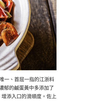
唯一、首屈一指的江浙料
，在濃郁的鹹蛋黃中多添加了
，增添入口的滑順度。佐上