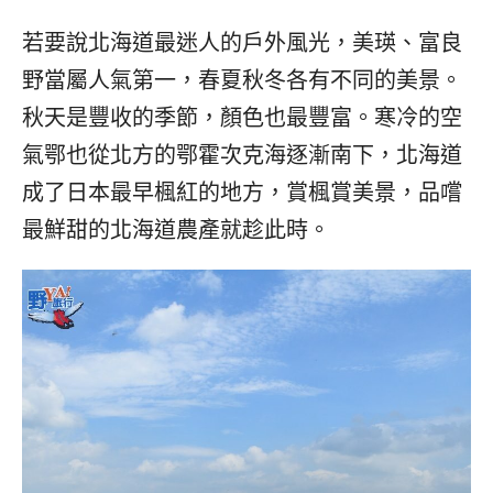
베
|
트
オ
若要說北海道最迷人的戶外風光，美瑛、富良
남
ー
·
ス
野當屬人氣第一，春夏秋冬各有不同的美景。
일
ト
秋天是豐收的季節，顏色也最豐富。寒冷的空
본
ラ
·
リ
氣鄂也從北方的鄂霍次克海逐漸南下，北海道
태
ア・
成了日本最早楓紅的地方，賞楓賞美景，品嚐
국
ニ
·
ュ
最鮮甜的北海道農產就趁此時。
대
ー
만
ジ
·
ー
필
ラ
리
ン
핀
ド・
·
太
발
平
리
洋
·
諸
홍
島