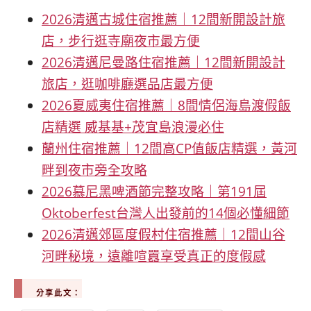
2026清邁古城住宿推薦｜12間新開設計旅
店，步行逛寺廟夜市最方便
2026清邁尼曼路住宿推薦｜12間新開設計
旅店，逛咖啡廳選品店最方便
2026夏威夷住宿推薦｜8間情侶海島渡假飯
店精選 威基基+茂宜島浪漫必住
蘭州住宿推薦｜12間高CP值飯店精選，黃河
畔到夜市旁全攻略
2026慕尼黑啤酒節完整攻略｜第191屆
Oktoberfest台灣人出發前的14個必懂細節
2026清邁郊區度假村住宿推薦｜12間山谷
河畔秘境，遠離喧囂享受真正的度假感
分享此文：