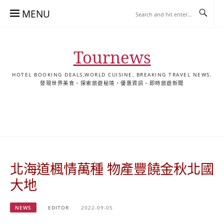
Skip
MENU
to
content
Tournews
HOTEL BOOKING DEALS,WORLD CUISINE, BREAKING TRAVEL NEWS.
發現世界美食、探索旅遊秘境，優惠資訊、即時旅遊新聞
去
飯
懶
YA
日
韓
泰
YA
English
한
日
旅
店
人
旅
本
國
國
美
Hotel
국
本
行
推
包
遊
旅
旅
旅
食
Guides
어
語
關
薦
景
遊
遊
遊
|
호
ホ
於
合
點
TourNews
텔
テ
我
集
合
추
ル
北海道楓情萬種 物產豐饒金秋北國
集
천
宿
가
泊
大地
이
ガ
드
イ
NEWS
EDITOR
2022-09-05
|
ド