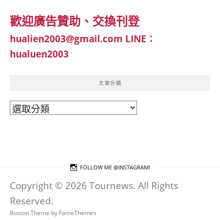
歡迎廣告贊助、交換刊登
hualien2003@gmail.com
LINE：
hualuen2003
文章分類
文
章
分
類
FOLLOW ME @INSTAGRAM!
Copyright © 2026 Tournews. All Rights
Reserved.
Boston Theme by
FameThemes