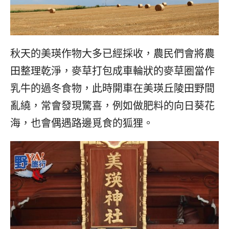
콩
の
숙
ホ
소
テ
추
ル
천
比
秋天的美瑛作物大多已經採收，農民們會將農
較
田整理乾淨，麥草打包成車輪狀的麥草圈當作
乳牛的過冬食物，此時開車在美瑛丘陵田野間
亂繞，常會發現驚喜，例如做肥料的向日葵花
海，也會偶遇路邊覓食的狐狸。