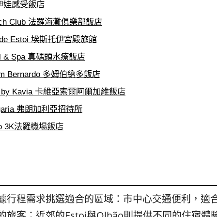
es 伊娃感受飯店
 Beach Club 法羅海灘俱樂部飯店
io de Estoi 埃斯托伊宮殿旅館
otel & Spa 真碼頭水療飯店
 Dom Bernardo 多姆伯納多飯店
garve by Kavia 卡維亞索爾阿爾加維飯店
rangaria 弗朗加利亞招待所
orto 3K法羅機場飯店
據行程需求挑選適合的區域：市中心交通便利，適
旅客；近郊的Estoi與Olhão則提供不同的住宿體