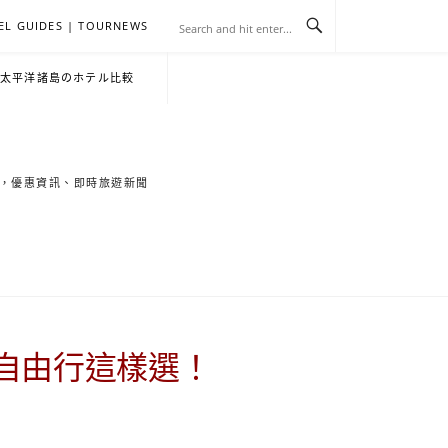
EL GUIDES | TOURNEWS
去
飯
懶
YA
日
韓
泰
YA
English
한
日
・太平洋諸島のホテル比較
旅
店
人
旅
本
國
國
美
Hotel
국
本
行
推
包
遊
旅
旅
旅
食
Guides
어
語
索旅遊秘境，優惠資訊、即時旅遊新聞
關
薦
景
遊
遊
遊
|
호
ホ
於
合
點
TourNews
텔
テ
我
集
合
추
ル
維自由行這樣選！
集
천
宿
가
泊