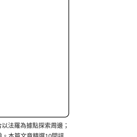
리
ン
핀
ド・
·
太
발
平
리
洋
·
諸
홍
島
콩
の
合以法羅為據點探索周邊；
驗。本篇文章精選10間評