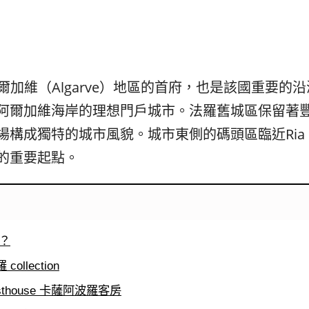
발
平
리
洋
·
諸
홍
島
콩
の
숙
ホ
阿爾加維（Algarve）地區的首府，也是該國重要
소
テ
阿爾加維海岸的理想門戶城市。法羅舊城區保留著
추
ル
천
比
構成獨特的城市風貌。城市東側的碼頭區臨近Ria F
較
的重要起點。
？
collection
Guesthouse 卡薩阿波羅客房