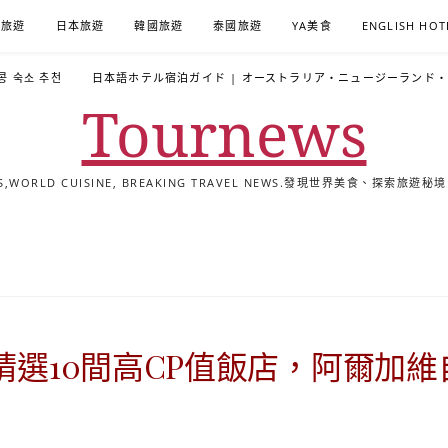
A旅遊
日本旅遊
韓國旅遊
泰國旅遊
YA美食
ENGLISH HOT
콩 숙소 추천
日本語ホテル宿泊ガイド | オーストラリア・ニュージーランド
Tournews
ALS,WORLD CUISINE, BREAKING TRAVEL NEWS.發現世界美食、探
去
飯
懶
YA
日
韓
泰
YA
English
한
日
旅
店
人
旅
本
國
國
美
Hotel
국
本
行
推
包
遊
旅
旅
旅
食
Guides
어
語
關
薦
景
遊
遊
遊
|
호
ホ
於
合
點
TourNews
텔
テ
我
集
合
추
ル
】精選10間高CP值飯店，阿爾加
集
천
宿
가
泊
이
ガ
드
イ