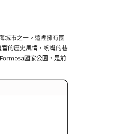
본
ラ
·
リ
태
ア・
的沿海城市之一。這裡擁有國
豐富的歷史風情，蜿蜒的巷
국
ニ
ormosa國家公園，是前
·
ュ
대
ー
만
ジ
·
ー
필
ラ