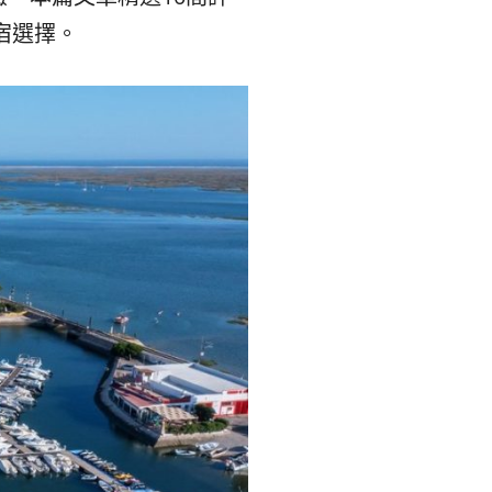
숙
ホ
宿選擇。
소
テ
추
ル
천
比
較