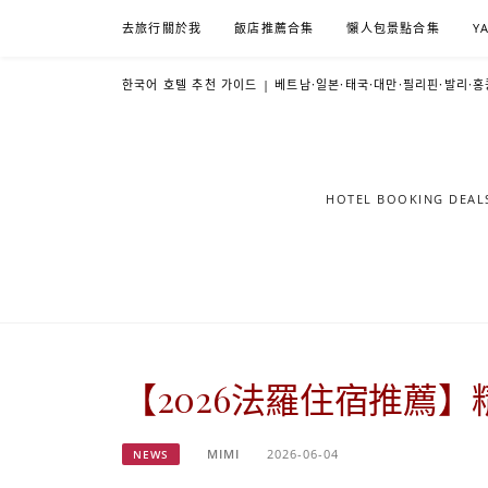
Skip
去旅行關於我
飯店推薦合集
懶人包景點合集
Y
to
content
한국어 호텔 추천 가이드 | 베트남·일본·태국·대만·필리핀·발리·홍
HOTEL BOOKING DE
【2026法羅住宿推薦
MIMI
2026-06-04
NEWS