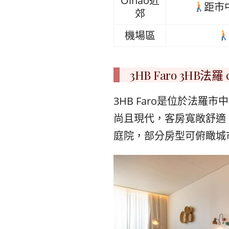
Olhão近
距市中
郊
機場區
3HB Faro 3HB法羅 co
3HB Faro是位於法
尚且現代，客房寬敞舒適
庭院，部分房型可俯瞰城