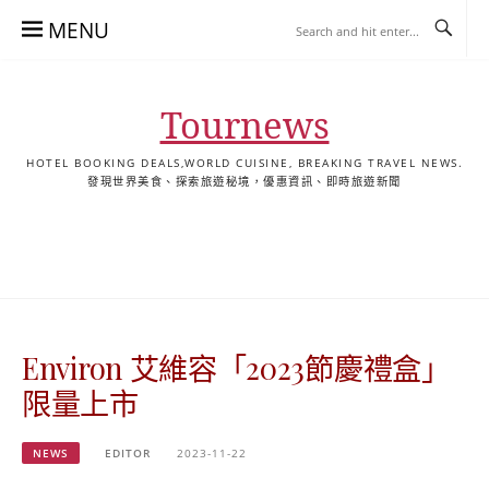
Skip
MENU
to
content
Tournews
HOTEL BOOKING DEALS,WORLD CUISINE, BREAKING TRAVEL NEWS.
發現世界美食、探索旅遊秘境，優惠資訊、即時旅遊新聞
去
飯
懶
YA
日
韓
泰
YA
English
한
日
旅
店
人
旅
本
國
國
美
Hotel
국
本
行
推
包
遊
旅
旅
旅
食
Guides
어
語
關
薦
景
遊
遊
遊
|
호
ホ
於
合
點
TourNews
텔
テ
我
集
合
추
ル
Environ 艾維容「2023節慶禮盒」
集
천
宿
가
泊
限量上市
이
ガ
드
イ
NEWS
EDITOR
2023-11-22
|
ド