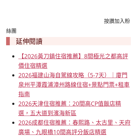
按讚加入粉
絲團
延伸閱讀
【2026黃刀鎮住宿推薦】8間極光之都高評
價住宿精選
2026福建山海自駕線攻略（5-7天）｜廈門
泉州平潭霞浦漳州路線住宿+景點門票+租車
指南
2026天津住宿推薦：20間高CP值飯店精
選，五大道到濱海新區
2026成都住宿推薦：春熙路、太古里、天府
廣場、九眼橋10間高評分飯店精選