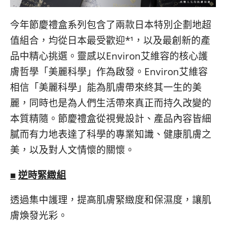
콩
の
숙
ホ
今年節慶禮盒系列包含了兩款日本特別企劃地超
소
テ
值組合，均從日本最受歡迎*¹，以及最創新的產
추
ル
천
比
品中精心挑選。靈感以Environ艾維容的核心護
較
膚哲學「美麗科學」作為啟發。Environ艾維容
相信「美麗科學」能為肌膚帶來終其一生的美
麗，同時也是為人們生活帶來真正而持久改變的
本質精隨。節慶禮盒從視覺設計、產品內容皆細
膩而有力地表達了科學的專業知識、健康肌膚之
美，以及對人文情懷的關懷。
■
逆
時
緊緻組
透過集中護理，提高肌膚緊緻度和保濕度，讓肌
膚煥發光彩。​