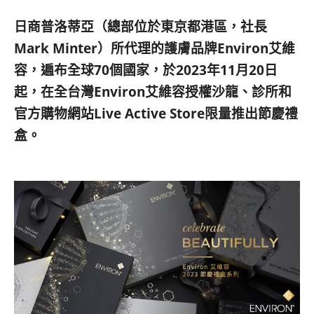
베
|
트
オ
日商普洛蒂亞（總部位於東京都港區，社長
남
ー
·
ス
Mark Minter）所代理的護膚品牌Environ艾維
일
ト
容，遍布全球70個國家，於2023年11月20日
본
ラ
起，在全台灣Environ艾維容授權沙龍、診所和
·
リ
태
ア・
官方購物網站Live Active Store限量推出節慶禮
국
ニ
盒。
·
ュ
대
ー
만
ジ
·
ー
필
ラ
리
ン
핀
ド・
·
太
발
平
리
洋
·
諸
홍
島