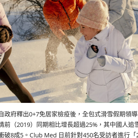
自政府釋出
0+7
免居家檢疫後，全包式
滑雪
假期領導
情前
（
2019
）
同期相比增長超過
25%
，
其中國人追
衝破
8
成
5
。
Club Med
日前針對
450
名受訪者進行「