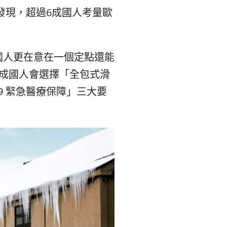
숙
ホ
發現，超過
6
成國人考量歐
소
テ
추
ル
國人更在意在一個定點還能
成國人會選擇「全包式滑
천
比
19
緊急醫療保障」三大要
較