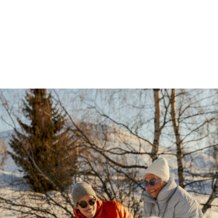
발
平
리
洋
·
諸
홍
島
콩
の
숙
ホ
소
テ
추
ル
천
比
較