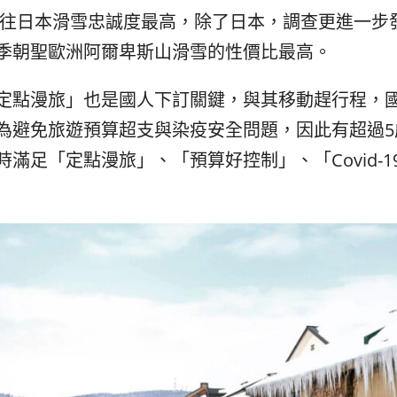
往日本滑雪忠誠度最高，
除了日本，調查更進一步
季朝聖歐洲阿爾卑斯山滑雪的性價比最高
。
定點漫旅」也是國人下訂關鍵，
與其移動趕行程，
為避免旅遊預算超支與染疫安全問題，
因此有超過
5
時滿足「
定點漫旅
」、「預算好控制
」、「
Covid-