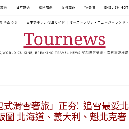
A旅遊
日本旅遊
韓國旅遊
泰國旅遊
YA美食
ENGLISH HOT
콩 숙소 추천
日本語ホテル宿泊ガイド | オーストラリア・ニュージーランド
Tournews
ALS,WORLD CUISINE, BREAKING TRAVEL NEWS.發現世界美食、探
去
飯
懶
YA
日
韓
泰
YA
English
한
日
旅
店
人
旅
本
國
國
美
Hotel
국
本
行
推
包
遊
旅
旅
旅
食
Guides
어
語
關
薦
景
遊
遊
遊
|
호
ホ
於
合
點
TourNews
텔
テ
我
集
合
추
ル
式滑雪奢旅」正夯! 追雪最愛北
集
천
宿
가
泊
加速全球版圖 北海道、義大利、魁北
이
ガ
드
イ