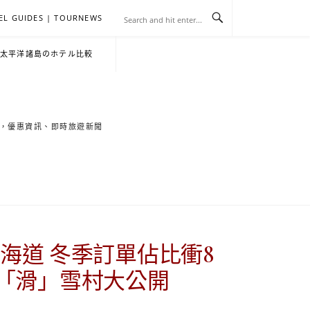
EL GUIDES | TOURNEWS
去
飯
懶
YA
日
韓
泰
YA
English
한
日
・太平洋諸島のホテル比較
旅
店
人
旅
本
國
國
美
Hotel
국
本
行
推
包
遊
旅
旅
旅
食
Guides
어
語
索旅遊秘境，優惠資訊、即時旅遊新聞
關
薦
景
遊
遊
遊
|
호
ホ
於
合
點
TourNews
텔
テ
我
集
合
추
ル
海道 冬季訂單佔比衝8
集
천
宿
克奢「滑」雪村大公開
가
泊