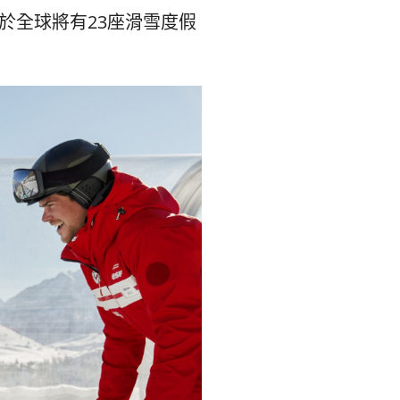
於全球將有
23
座滑雪度假