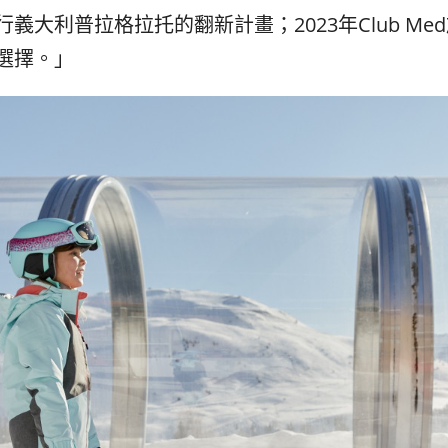
行義大利
普拉格拉托的翻新計畫
；
2023
年
Club Med
選擇。」