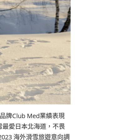
리
ン
핀
ド・
·
太
발
平
리
洋
·
諸
홍
島
品牌
Club Med
業績表現
콩
の
雪最愛日本北海道，不畏
2023
海外滑雪旅遊意向調