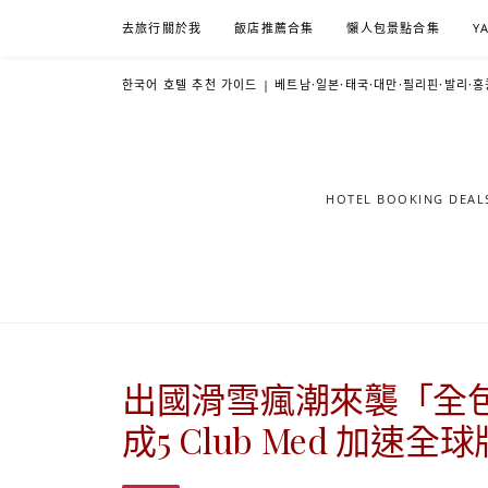
Skip
去旅行關於我
飯店推薦合集
懶人包景點合集
Y
to
content
한국어 호텔 추천 가이드 | 베트남·일본·태국·대만·필리핀·발리·홍
HOTEL BOOKING DE
出國滑雪瘋潮來襲「全包
成5 Club Med 