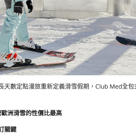
長天數定點漫旅重新定義滑雪假期
，
Club Med
全包
聖歐洲滑雪的性價比最高
訂關鍵