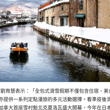
理劉育慧
表示
：「
全包式滑雪假期不僅包含住宿、美
亦提供一系列定點漫旅的多元活動選擇
。
看準疫後
加拿大首座雪村魁北克夏洛瓦盛大開幕
，
今年
在日