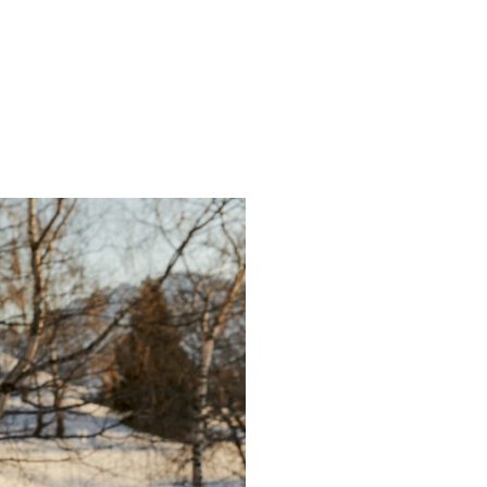
본
ラ
·
リ
태
ア・
국
ニ
·
ュ
대
ー
만
ジ
·
ー
필
ラ