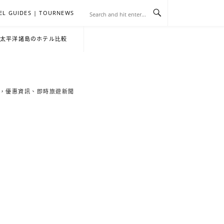
EL GUIDES | TOURNEWS
去
飯
懶
YA
日
韓
泰
YA
English
한
日
・太平洋諸島のホテル比較
旅
店
人
旅
本
國
國
美
Hotel
국
本
行
推
包
遊
旅
旅
旅
食
Guides
어
語
索旅遊秘境，優惠資訊、即時旅遊新聞
關
薦
景
遊
遊
遊
|
호
ホ
於
合
點
TourNews
텔
テ
我
集
合
추
ル
集
천
宿
가
泊