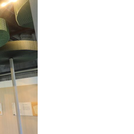
본
ラ
·
リ
태
ア・
국
ニ
·
ュ
대
ー
만
ジ
·
ー
필
ラ