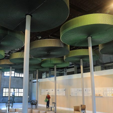
발
平
리
洋
·
諸
홍
島
콩
の
숙
ホ
소
テ
추
ル
천
比
較