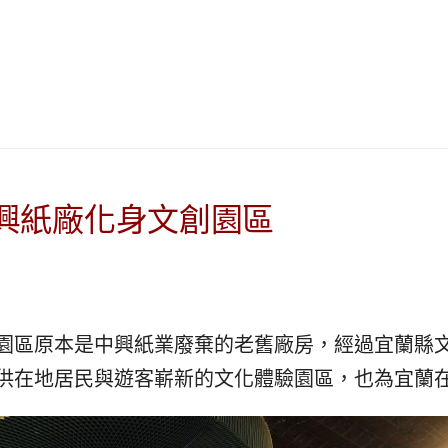
|
ド
베
|
트
オ
남
ー
·
ス
일
ト
본
ラ
·
リ
태
ア・
興紙廠化身文創園區
국
ニ
·
ュ
대
ー
만
ジ
·
ー
園區原本是中興紙業廢棄的老舊廠房，經過宜蘭縣
필
ラ
리
ン
供在地居民與遊客嶄新的文化體驗園區，也為宜蘭
핀
ド・
·
太