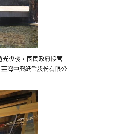
숙
ホ
소
テ
추
ル
천
比
台灣光復後，國民政府接管
較
立「臺灣中興紙業股份有限公