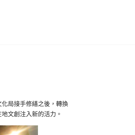
이
ガ
드
イ
|
ド
베
|
트
オ
남
ー
文化局接手修繕之後，轉換
·
ス
在地文創注入新的活力。
일
ト