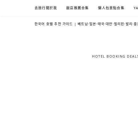
Skip
去旅行關於我
飯店推薦合集
懶人包景點合集
Y
to
content
한국어 호텔 추천 가이드 | 베트남·일본·태국·대만·필리핀·발리·홍
HOTEL BOOKING DE