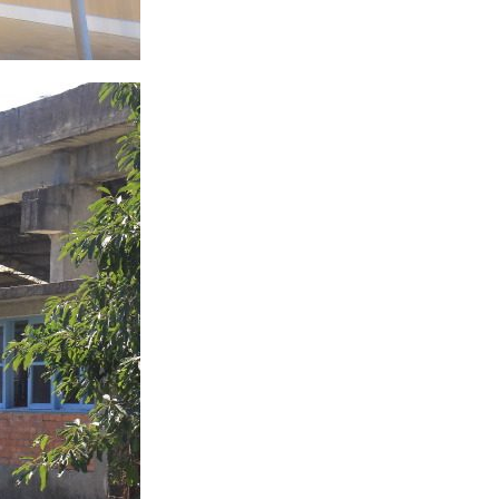
리
ン
핀
ド・
·
太
발
平
리
洋
·
諸
홍
島
콩
の