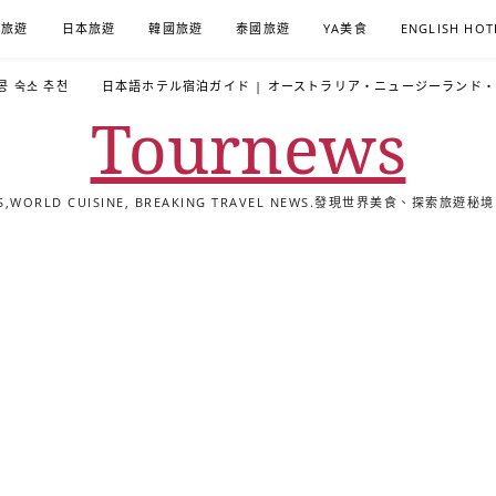
A旅遊
日本旅遊
韓國旅遊
泰國旅遊
YA美食
ENGLISH HOT
콩 숙소 추천
日本語ホテル宿泊ガイド | オーストラリア・ニュージーランド
Tournews
ALS,WORLD CUISINE, BREAKING TRAVEL NEWS.發現世界美食、探
去
飯
懶
YA
日
韓
泰
YA
English
한
日
旅
店
人
旅
本
國
國
美
Hotel
국
本
行
推
包
遊
旅
旅
旅
食
Guides
어
語
關
薦
景
遊
遊
遊
|
호
ホ
於
合
點
TourNews
텔
テ
我
集
合
추
ル
集
천
宿
가
泊
이
ガ
드
イ