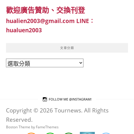
歡迎廣告贊助、交換刊登
hualien2003@gmail.com
LINE：
hualuen2003
文章分類
文
章
分
類
FOLLOW ME @INSTAGRAM!
Copyright © 2026 Tournews. All Rights
Reserved.
Boston Theme by
FameThemes