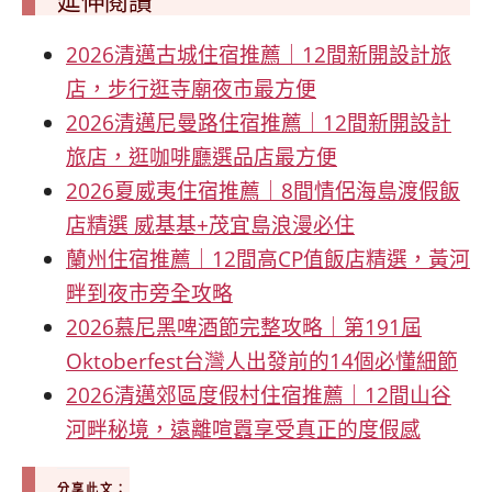
2026清邁古城住宿推薦｜12間新開設計旅
店，步行逛寺廟夜市最方便
2026清邁尼曼路住宿推薦｜12間新開設計
旅店，逛咖啡廳選品店最方便
2026夏威夷住宿推薦｜8間情侶海島渡假飯
店精選 威基基+茂宜島浪漫必住
蘭州住宿推薦｜12間高CP值飯店精選，黃河
畔到夜市旁全攻略
2026慕尼黑啤酒節完整攻略｜第191屆
Oktoberfest台灣人出發前的14個必懂細節
2026清邁郊區度假村住宿推薦｜12間山谷
河畔秘境，遠離喧囂享受真正的度假感
分享此文：