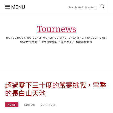
Skip
MENU
to
content
Tournews
HOTEL BOOKING DEALS,WORLD CUISINE, BREAKING TRAVEL NEWS.
發現世界美食、探索旅遊秘境，優惠資訊、即時旅遊新聞
去
飯
懶
YA
日
韓
泰
YA
English
한
日
旅
店
人
旅
本
國
國
美
Hotel
국
本
行
推
包
遊
旅
旅
旅
食
Guides
어
語
關
薦
景
遊
遊
遊
|
호
ホ
於
合
點
TourNews
텔
テ
我
集
合
추
ル
超過零下三十度的嚴寒挑戰，雪季
集
천
宿
가
泊
的長白山天池
이
ガ
드
イ
NEWS
EDITOR
2017-12-21
|
ド