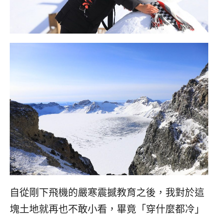
콩
の
숙
ホ
소
テ
추
ル
천
比
較
自從剛下飛機的嚴寒震撼教育之後，我對於這
塊土地就再也不敢小看，畢竟「穿什麼都冷」