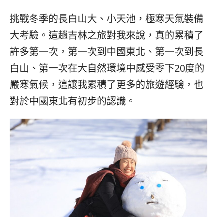
베
|
트
オ
挑戰冬季的長白山大、小天池，極寒天氣裝備
남
ー
·
ス
大考驗。這趟吉林之旅對我來說，真的累積了
일
ト
許多第一次，第一次到中國東北、第一次到長
본
ラ
·
リ
白山、第一次在大自然環境中感受零下20度的
태
ア・
嚴寒氣候，這讓我累積了更多的旅遊經驗，也
국
ニ
·
ュ
對於中國東北有初步的認識。
대
ー
만
ジ
·
ー
필
ラ
리
ン
핀
ド・
·
太
발
平
리
洋
·
諸
홍
島