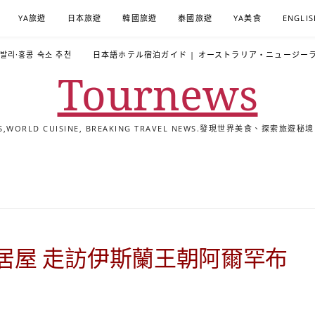
YA旅遊
日本旅遊
韓國旅遊
泰國旅遊
YA美食
ENGLIS
·발리·홍콩 숙소 추천
日本語ホテル宿泊ガイド | オーストラリア・ニュージー
Tournews
ALS,WORLD CUISINE, BREAKING TRAVEL NEWS.發現世界美食、探
去
飯
懶
YA
日
韓
泰
YA
English
한
日
旅
店
人
旅
本
國
國
美
Hotel
국
本
行
推
包
遊
旅
旅
旅
食
Guides
어
語
關
薦
景
遊
遊
遊
|
호
ホ
於
合
點
TourNews
텔
テ
我
集
合
추
ル
居屋 走訪伊斯蘭王朝阿爾罕布
集
천
宿
가
泊
이
ガ
드
イ