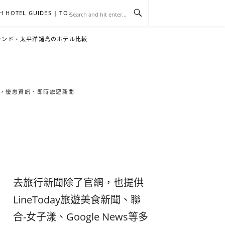
H HOTEL GUIDES | TOURNEWS
去
飯
懶
YA
日
韓
泰
YA
English
한
日
ランド・太平洋諸島のホテル比較
旅
店
人
旅
本
國
國
美
Hotel
국
本
行
推
包
遊
旅
旅
旅
食
Guides
어
語
索旅遊秘境，優惠資訊、即時旅遊新聞
關
薦
景
遊
遊
遊
|
호
ホ
於
合
點
TourNews
텔
テ
我
集
合
추
ル
去旅行新聞除了官網，也提供
集
천
宿
LineToday旅遊美食新聞、聯
合-女子漾、Google News等多
가
泊