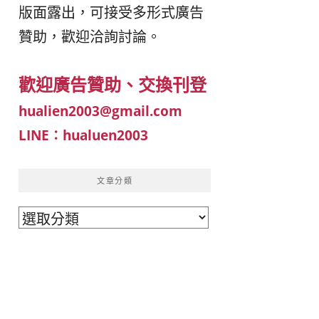
版面露出，可接受多形式廣告
이
ガ
贊助，歡迎洽詢討論。
드
イ
歡迎廣告贊助、交換刊登
|
ド
hualien2003@gmail.com
LINE：hualuen2003
베
|
트
オ
文章分類
文
남
ー
章
·
ス
分
類
일
ト