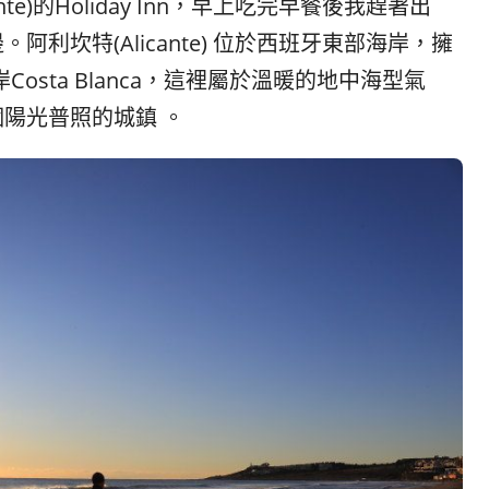
te)的Holiday Inn，早上吃完早餐後我趕著出
利坎特(Alicante) 位於西班牙東部海岸，擁
osta Blanca，這裡屬於溫暖的地中海型氣
陽光普照的城鎮 。