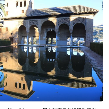
발
平
리
洋
·
諸
홍
島
콩
の
숙
ホ
소
テ
추
ル
천
比
較