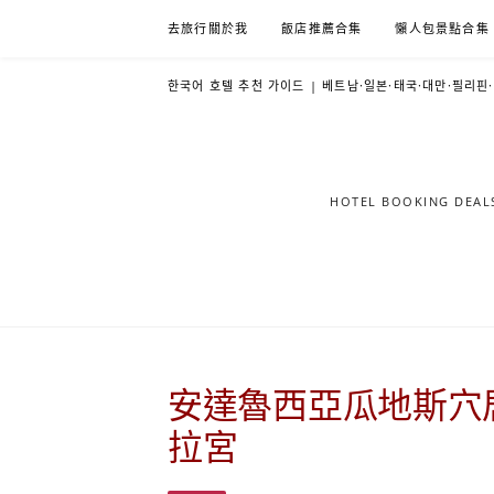
Skip
去旅行關於我
飯店推薦合集
懶人包景點合集
to
content
한국어 호텔 추천 가이드 | 베트남·일본·태국·대만·필리핀
HOTEL BOOKING DE
安達魯西亞瓜地斯穴
拉宮