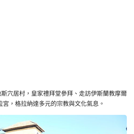
|
ド
베
|
트
オ
남
ー
·
ス
일
ト
본
ラ
·
リ
태
ア・
국
ニ
·
ュ
대
ー
만
ジ
地斯穴居村，皇家禮拜堂參拜、走訪伊斯蘭教摩爾
·
ー
拉宮，格拉納達多元的宗教與文化氣息。
필
ラ
리
ン
핀
ド・
·
太