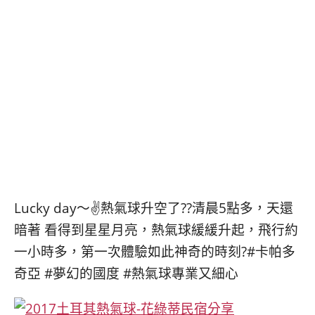
콩
の
숙
ホ
소
テ
추
ル
천
比
較
Lucky day～✌️熱氣球升空了??清晨5點多，天還
暗著 看得到星星月亮，熱氣球緩緩升起，飛行約
一小時多，第一次體驗如此神奇的時刻?#卡帕多
奇亞 #夢幻的國度 #熱氣球專業又細心