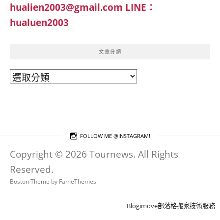
hualien2003@gmail.com
LINE：
hualuen2003
文章分類
文
章
分
類
FOLLOW ME @INSTAGRAM!
Copyright © 2026 Tournews. All Rights
Reserved.
Boston Theme by
FameThemes
Blogimove部落格搬家技術服務