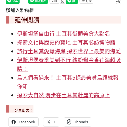
按
讚加入粉絲團
延伸閱讀
伊斯坦堡自由行 土耳其街頭美食大點名
探索文化與歷史的寶地 土耳其必訪博物館
旅行土耳其愛琴海岸 探索世界上最美的海灘
伊斯坦堡春季美到不行 繽紛鬱金香花海超吸
睛！
鳥人們看過來！ 土耳其5條最美賞鳥路線報
你知
探索大自然 漫步在土耳其壯麗的高原上
分享此文：
Facebook
X
Threads