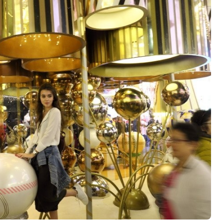
발
平
리
洋
·
諸
홍
島
콩
の
숙
ホ
소
テ
추
ル
천
比
較