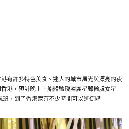
|
ド
베
|
트
オ
남
ー
·
ス
일
ト
본
ラ
·
リ
태
ア・
국
ニ
·
ュ
香港有許多特色美食、迷人的城市風光與漂亮的夜
대
ー
만
ジ
到香港，預計晚上上船體驗瑰麗麗星郵輪處女星
·
ー
航班，到了香港還有不少時間可以逛街購
필
ラ
리
ン
핀
ド・
·
太