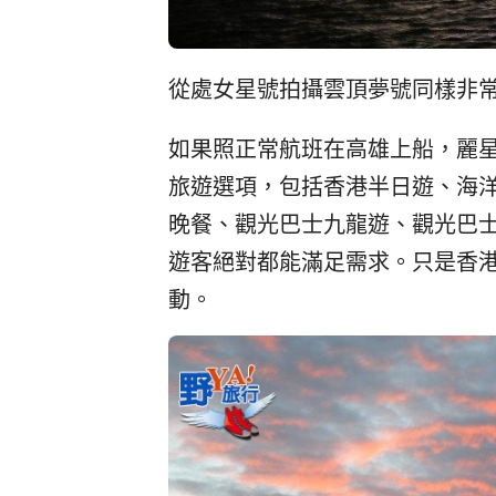
從處女星號拍攝雲頂夢號同樣非
如果照正常航班在高雄上船，麗星
旅遊選項，包括香港半日遊、海
晚餐、觀光巴士九龍遊、觀光巴士
遊客絕對都能滿足需求。只是香
動。