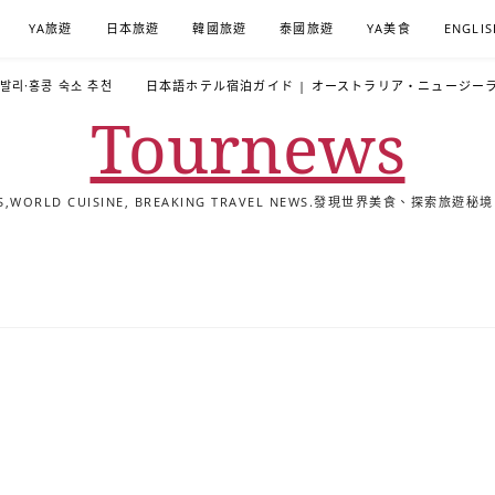
YA旅遊
日本旅遊
韓國旅遊
泰國旅遊
YA美食
ENGLIS
·발리·홍콩 숙소 추천
日本語ホテル宿泊ガイド | オーストラリア・ニュージー
Tournews
ALS,WORLD CUISINE, BREAKING TRAVEL NEWS.發現世界美食、探
去
飯
懶
YA
日
韓
泰
YA
English
한
日
旅
店
人
旅
本
國
國
美
Hotel
국
本
行
推
包
遊
旅
旅
旅
食
Guides
어
語
關
薦
景
遊
遊
遊
|
호
ホ
於
合
點
TourNews
텔
テ
我
集
合
추
ル
集
천
宿
가
泊
이
ガ
드
イ