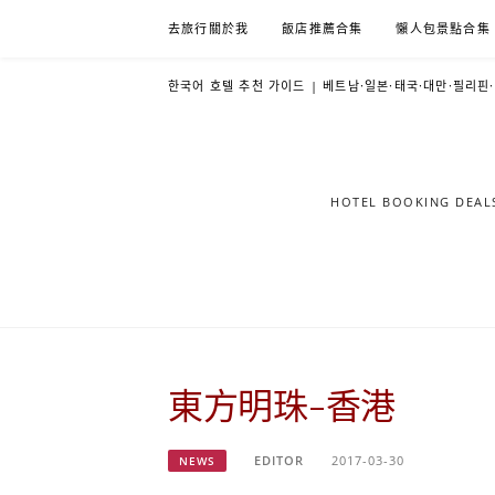
Skip
去旅行關於我
飯店推薦合集
懶人包景點合集
to
content
한국어 호텔 추천 가이드 | 베트남·일본·태국·대만·필리핀
HOTEL BOOKING DE
東方明珠-香港
EDITOR
2017-03-30
NEWS