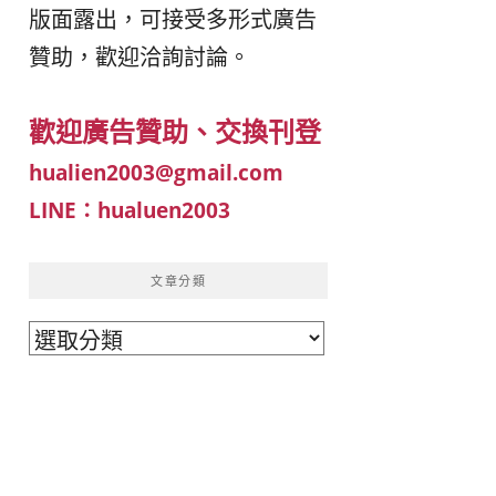
版面露出，可接受多形式廣告
이
ガ
贊助，歡迎洽詢討論。
드
イ
歡迎廣告贊助、交換刊登
|
ド
hualien2003@gmail.com
LINE：hualuen2003
베
|
트
オ
文章分類
文
남
ー
章
·
ス
分
類
일
ト