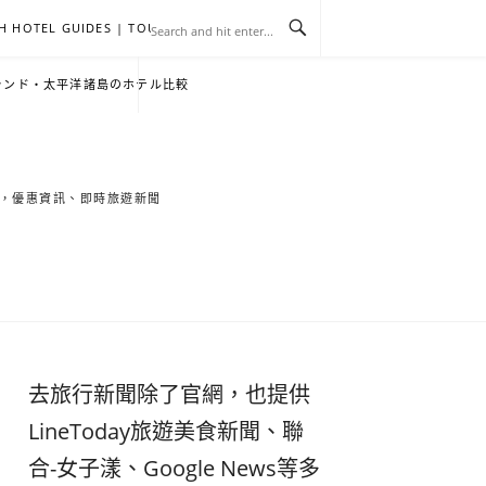
H HOTEL GUIDES | TOURNEWS
去
飯
懶
YA
日
韓
泰
YA
English
한
日
ランド・太平洋諸島のホテル比較
旅
店
人
旅
本
國
國
美
Hotel
국
本
行
推
包
遊
旅
旅
旅
食
Guides
어
語
索旅遊秘境，優惠資訊、即時旅遊新聞
關
薦
景
遊
遊
遊
|
호
ホ
於
合
點
TourNews
텔
テ
我
集
合
추
ル
去旅行新聞除了官網，也提供
集
천
宿
LineToday旅遊美食新聞、聯
合-女子漾、Google News等多
가
泊