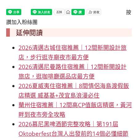
按
讚加入粉絲團
延伸閱讀
2026清邁古城住宿推薦｜12間新開設計旅
店，步行逛寺廟夜市最方便
2026清邁尼曼路住宿推薦｜12間新開設計
旅店，逛咖啡廳選品店最方便
2026夏威夷住宿推薦｜8間情侶海島渡假飯
店精選 威基基+茂宜島浪漫必住
蘭州住宿推薦｜12間高CP值飯店精選，黃河
畔到夜市旁全攻略
2026慕尼黑啤酒節完整攻略｜第191屆
Oktoberfest台灣人出發前的14個必懂細節