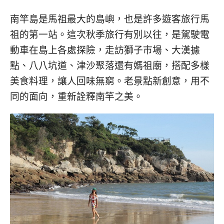
베
|
트
オ
南竿島是馬祖最大的島嶼，也是許多遊客旅行馬
남
ー
·
ス
祖的第一站。這次秋季旅行有別以往，是駕駛電
일
ト
動車在島上各處探險，走訪獅子市場、大漢據
본
ラ
點、八八坑道、津沙聚落還有媽祖廟，搭配多樣
·
リ
태
ア・
美食料理，讓人回味無窮。老景點新創意，用不
국
ニ
同的面向，重新詮釋南竿之美。
·
ュ
대
ー
만
ジ
·
ー
필
ラ
리
ン
핀
ド・
·
太
발
平
리
洋
·
諸
홍
島