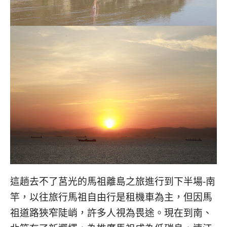
콩
の
숙
ホ
소
テ
추
ル
천
比
較
這趟去不了莒光的馬祖離島之旅進行到下半場-南
竿，以往旅行馬祖自由行是租機車為主，但因馬
祖道路狹窄陡峭，許多人視為畏途。現在到南、