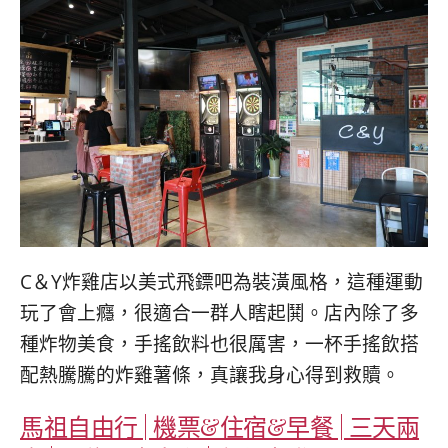
C＆Y炸雞店以美式飛鏢吧為裝潢風格，這種運動
玩了會上癮，很適合一群人瞎起鬨。店內除了多
種炸物美食，手搖飲料也很厲害，一杯手搖飲搭
配熱騰騰的炸雞薯條，真讓我身心得到救贖。
馬祖自由行 | 機票&住宿&早餐 | 三天兩