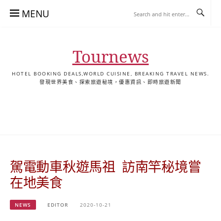
Skip
MENU
to
content
Tournews
HOTEL BOOKING DEALS,WORLD CUISINE, BREAKING TRAVEL NEWS.
發現世界美食、探索旅遊秘境，優惠資訊、即時旅遊新聞
去
飯
懶
YA
日
韓
泰
YA
English
한
日
旅
店
人
旅
本
國
國
美
Hotel
국
本
行
推
包
遊
旅
旅
旅
食
Guides
어
語
關
薦
景
遊
遊
遊
|
호
ホ
於
合
點
TourNews
텔
テ
我
集
合
추
ル
駕電動車秋遊馬祖 訪南竿秘境嘗
集
천
宿
가
泊
在地美食
이
ガ
드
イ
NEWS
EDITOR
2020-10-21
|
ド