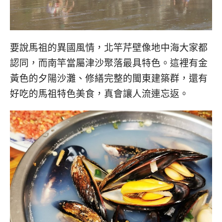
要說馬祖的異國風情，北竿芹壁像地中海大家都
認同，而南竿當屬津沙聚落最具特色。這裡有金
黃色的夕陽沙灘、修繕完整的閩東建築群，還有
好吃的馬祖特色美食，真會讓人流連忘返。