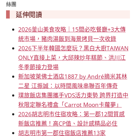
絲團
延伸閱讀
2026釜山美食攻略｜15間必吃餐廳+3大傳
統市場，豬肉湯飯到海景烤貝一次收錄
2026下半年韓國怎麼玩？黑白大廚TAIWAN
ONLY直接上菜，大邱辣炒年糕節、洪川江
冬季節接力登場
新加坡萊佛士酒店1887 by André摘米其林
二星 江振誠：以時間風味串聯百年傳奇
璞旅飯店集團攜手VDS活力東勢 跨界打造中
秋限定聯名禮盒「Carrot Moon卡蘿夢」
2026胡志明市住宿攻略：第一郡12間質感
新飯店推薦！高CP值、設計感精品必住
胡志明市第一郡住宿飯店推薦13家