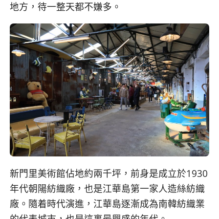
地方，待一整天都不嫌多。
新門里美術館佔地約兩千坪，前身是成立於1930
年代朝陽紡織廠，也是江華島第一家人造絲紡織
廠。隨着時代演進，江華島逐漸成為南韓紡織業
的代表城市，也是這裏最興盛的年代。