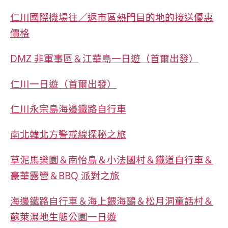
仁川國際機場往／返市區熱門目的地的接送優惠
價格
DMZ 非軍事區＆江華島一日遊（首爾出發）
仁川一日遊（首爾出發）
仁川永宗島海邊鐵路自行車
南北韓北方警戒線探秘之旅
草泥馬樂園＆南怡島＆小法國村＆鐵道自行車＆
豪華露營＆BBQ 派對之旅
海邊鐵路自行車＆海上餵海鷗＆松月洞童話村＆
蘇萊濕地生態公園一日遊