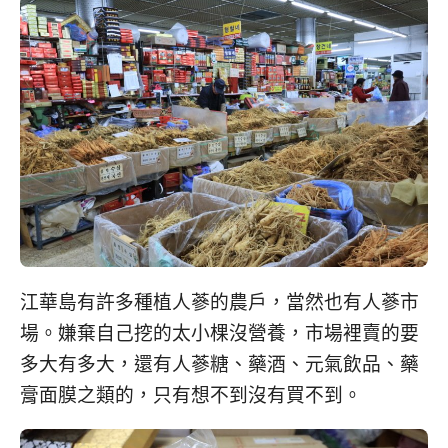
江華島有許多種植人蔘的農戶，當然也有人蔘市
場。嫌棄自己挖的太小棵沒營養，市場裡賣的要
多大有多大，還有人蔘糖、藥酒、元氣飲品、藥
膏面膜之類的，只有想不到沒有買不到。