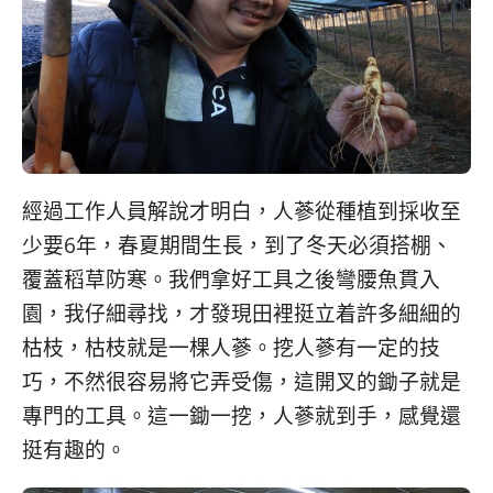
經過工作人員解說才明白，人蔘從種植到採收至
少要6年，春夏期間生長，到了冬天必須搭棚、
覆蓋稻草防寒。我們拿好工具之後彎腰魚貫入
園，我仔細尋找，才發現田裡挺立着許多細細的
枯枝，枯枝就是一棵人蔘。挖人蔘有一定的技
巧，不然很容易將它弄受傷，這開叉的鋤子就是
專門的工具。這一鋤一挖，人蔘就到手，感覺還
挺有趣的。