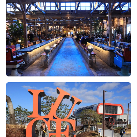
콩
の
숙
ホ
소
テ
추
ル
천
比
較