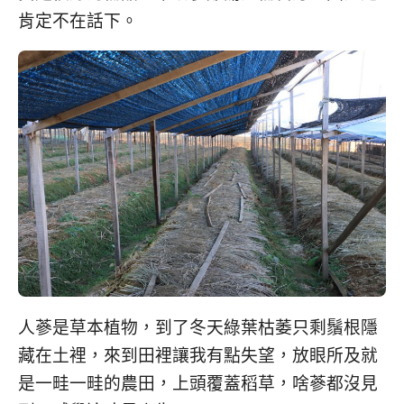
肯定不在話下。
人蔘是草本植物，到了冬天綠葉枯萎只剩鬚根隱
藏在土裡，來到田裡讓我有點失望，放眼所及就
是一畦一畦的農田，上頭覆蓋稻草，啥蔘都沒見