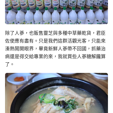
除了人蔘，也販售靈芝與多種中草藥乾貨，君臣
佐使應有盡有。只是我們這群活觀光客，只能來
湊熱鬧開眼界，畢竟新鮮人蔘帶不回國，抓藥治
病還是得交給專業的來，我就買些人蔘糖解饞算
了。