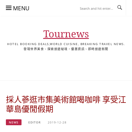
Skip
MENU
to
content
Tournews
HOTEL BOOKING DEALS,WORLD CUISINE, BREAKING TRAVEL NEWS.
發現世界美食、探索旅遊秘境，優惠資訊、即時旅遊新聞
去
飯
懶
YA
日
韓
泰
YA
English
한
日
旅
店
人
旅
本
國
國
美
Hotel
국
本
行
推
包
遊
旅
旅
旅
食
Guides
어
語
關
薦
景
遊
遊
遊
|
호
ホ
於
合
點
TourNews
텔
テ
我
集
合
추
ル
採人蔘逛市集美術館喝咖啡 享受江
集
천
宿
가
泊
華島優閒假期
이
ガ
드
イ
NEWS
EDITOR
2019-12-28
|
ド