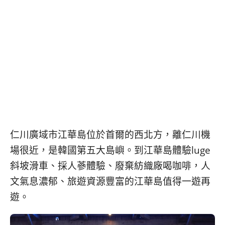
베
|
트
オ
남
ー
·
ス
일
ト
본
ラ
·
リ
태
ア・
국
ニ
·
ュ
대
ー
만
ジ
·
ー
仁川廣域市江華島位於首爾的西北方，離仁川機
필
ラ
場很近，是韓國第五大島嶼。到江華島體驗luge
리
ン
핀
ド・
斜坡滑車、採人蔘體驗、廢棄紡織廠喝咖啡，人
·
太
文氣息濃郁、旅遊資源豐富的江華島值得一遊再
발
平
遊。
리
洋
·
諸
홍
島