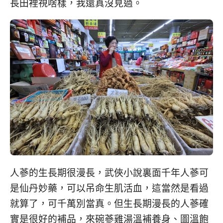
長田裡視啥樣，我還真沒見過。
人蔘的生長期很漫長，武俠小說裏面千年人蔘可
是仙丹妙藥，可以吊命生肌活血，這當然是看過
就算了，可千萬別當真。但生長期漫長的人蔘確
實是很好的補品，來碗蔘雞湯溫補養身、圖溫飽