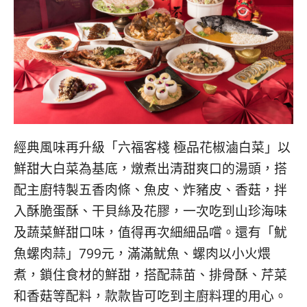
經典風味再升級「六福客棧 極品花椒滷白菜」以
鮮甜大白菜為基底，燉煮出清甜爽口的湯頭，搭
配主廚特製五香肉條、魚皮、炸豬皮、香菇，拌
入酥脆蛋酥、干貝絲及花膠，一次吃到山珍海味
及蔬菜鮮甜口味，值得再次細細品嚐。還有「魷
魚螺肉蒜」799元，滿滿魷魚、螺肉以小火煨
煮，鎖住食材的鮮甜，搭配蒜苗、排骨酥、芹菜
和香菇等配料，款款皆可吃到主廚料理的用心。