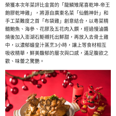
榮獲本次年菜評比金賞的「龍鱗雉尾喜乾坤-帝王
飽膠乾坤雞」，將源自廣東名菜「仙鶴神針」和
手工菜難度之首「布袋雞」創意結合，以粵菜精
髓鮑魚、海參、花膠及五花肉入饌，經過慢滷醬
燒後加入澎湖石鮔襯托出鮮甜，再放入去骨土雞
中，以濃郁蠔皇汁蒸烹3小時，讓上等食材相互
吸收精華，鮮美馥郁的層次與口感，滿足腹欲之
歡、味蕾之驚艷。