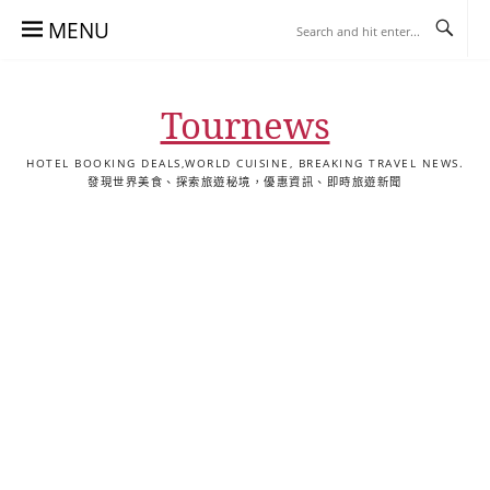
Skip
MENU
to
content
Tournews
HOTEL BOOKING DEALS,WORLD CUISINE, BREAKING TRAVEL NEWS.
發現世界美食、探索旅遊秘境，優惠資訊、即時旅遊新聞
去
飯
懶
YA
日
韓
泰
YA
English
한
日
旅
店
人
旅
本
國
國
美
Hotel
국
本
行
推
包
遊
旅
旅
旅
食
Guides
어
語
關
薦
景
遊
遊
遊
|
호
ホ
於
合
點
TourNews
텔
テ
我
集
合
추
ル
集
천
宿
가
泊
이
ガ
드
イ
|
ド