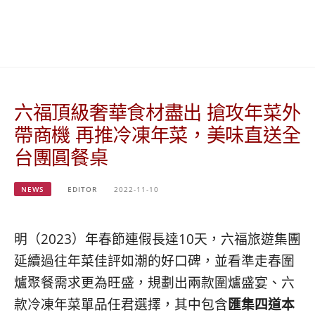
베
|
트
オ
남
ー
·
ス
일
ト
본
ラ
·
リ
六福頂級奢華食材盡出 搶攻年菜外
태
ア・
국
ニ
帶商機 再推冷凍年菜，美味直送全
·
ュ
台團圓餐桌
대
ー
만
ジ
·
ー
NEWS
EDITOR
2022-11-10
필
ラ
리
ン
핀
ド・
明（2023）年春節連假長達10天，六福旅遊集團
·
太
延續過往年菜佳評如潮的好口碑，並看準走春圍
발
平
리
洋
爐聚餐需求更為旺盛，規劃出兩款圍爐盛宴、六
·
諸
款冷凍年菜單品任君選擇，其中包含
匯集四道本
홍
島