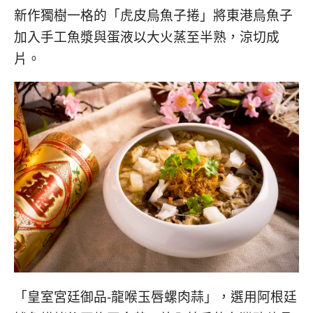
新作獨樹一格的「虎皮烏魚子捲」將東港烏魚子
加入手工魚漿與蛋液以大火蒸至半熟，涼切成
片。
「皇室宮廷御品-龍喉玉唇螺肉蒜」，選用阿根廷