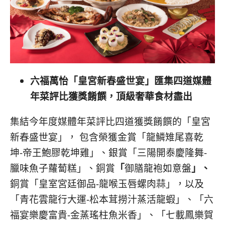
六福萬怡「皇宮新春盛世宴」匯集四道媒體
年菜評比獲獎餚饌，頂級奢華食材盡出
集結今年度媒體年菜評比四道獲獎餚饌的「皇宮
新春盛世宴」， 包含榮獲金賞「龍鱗雉尾喜乾
坤-帝王鮑膠乾坤雞」、銀賞「三陽開泰慶隆舞-
臘味魚子蘿蔔糕」、銅賞
「
御膳龍袍如意盤
」、
銅賞「皇室宮廷御品-龍喉玉唇螺肉蒜」，以及
「青花雲龍行大運-松本茸撈汁蒸活龍蝦」、「六
福宴樂慶富貴-金蒸瑤柱魚米香」、「七載鳳樂賀