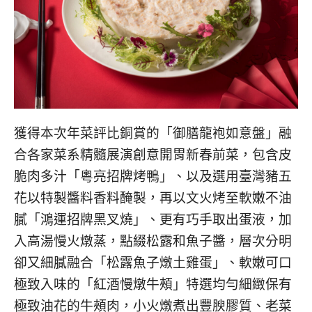
獲得本次年菜評比銅賞的「御膳龍袍如意盤」融
合各家菜系精髓展演創意開胃新春前菜，包含皮
脆肉多汁「粵亮招牌烤鴨」、以及選用臺灣豬五
花以特製醬料香料醃製，再以文火烤至軟嫩不油
膩「鴻運招牌黑叉燒」、更有巧手取出蛋液，加
入高湯慢火燉蒸，點綴松露和魚子醬，層次分明
卻又細膩融合「松露魚子燉土雞蛋」、軟嫩可口
極致入味的「紅酒慢燉牛頰」特選均勻細緻保有
極致油花的牛頰肉，小火燉煮出豐腴膠質、老菜