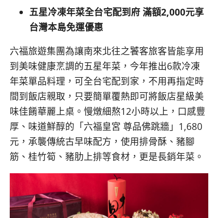
五星冷凍年菜全台宅配到府
滿額2,000元享
台灣本島免運優惠
六福旅遊集團為讓南來北往之饕客旅客皆能享用
到美味健康烹調的五星年菜，今年推出6款冷凍
年菜單品料理，可全台宅配到家，不用再指定時
間到飯店親取，只要簡單覆熱即可將飯店星級美
味佳餚華麗上桌。慢燉細熬12小時以上，口感豐
厚、味道鮮醇的「六福皇宮 尊品佛跳牆」1,680
元，承襲傳統古早味配方，使用排骨酥、豬腳
筋、桂竹筍、豬肋上排等食材，更是長銷年菜。