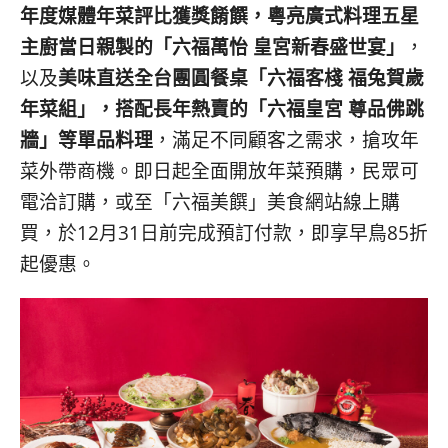
콩
の
年度媒體年菜評比獲獎餚饌，粵亮廣式料理五星
숙
ホ
主廚當日親製的「六福萬怡 皇宮新春盛世宴」
，
소
テ
以及
美味直送全台團圓餐桌「六福客棧 福兔賀歲
추
ル
천
比
年菜組」，搭配長年熱賣的「六福皇宮 尊品佛跳
較
牆」等單品料理
，滿足不同顧客之需求，搶攻年
菜外帶商機。即日起全面開放年菜預購，民眾可
電洽訂購，或至「六福美饌」美食網站線上購
買，於12月31日前完成預訂付款，即享早鳥85折
起優惠。