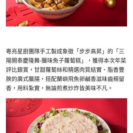
粵亮星廚團隊手工製成象徵「步步高昇」的「三
陽開泰慶隆舞-臘味魚子蘿蔔糕」，獲得本次年菜
評比銀賞，甘甜蘿蔔絲和精選肉質結實、脂香豐
腴的廣式臘腸，搭配蘭嶼飛魚卵鹹香滋味齒頰留
香，用料紮實，無論煎煮炒炸皆美味不凡。