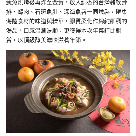
魷魚烘烤後再炸至金黃，放入綿香的台灣豬軟骨
排、螺肉、石斑魚肚、深海魚唇一同燉製，匯集
海陸食材的味道與精華，膠質柔化作綿純細稠的
湯品，口感溫潤滑順，更獲得本次年菜評比銅
賞，以頂級醇美滋味滋養年節。