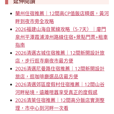
延伸閱讀
蘭州住宿推薦｜12間高CP值飯店精選，黃河
畔到夜市旁全攻略
2026福建山海自駕線攻略（5-7天）｜廈門
泉州平潭霞浦漳州路線住宿+景點門票+租車
指南
2026清邁古城住宿推薦｜12間新開設計旅
店，步行逛寺廟夜市最方便
2026清邁尼曼路住宿推薦｜12間新開設計
旅店，逛咖啡廳選品店最方便
2026清邁郊區度假村住宿推薦｜12間山谷
河畔秘境，遠離喧囂享受真正的度假感
2026清萊住宿推薦｜12間高分飯店實測整
理，市中心到河畔一次看