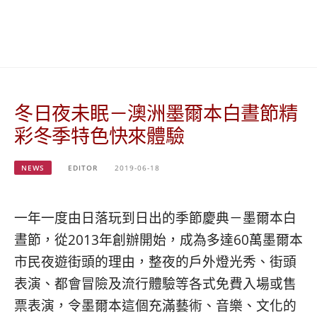
베
|
트
オ
남
ー
·
ス
일
ト
본
ラ
·
リ
冬日夜未眠－澳洲墨爾本白晝節精
태
ア・
국
ニ
彩冬季特色快來體驗
·
ュ
대
ー
만
ジ
NEWS
EDITOR
2019-06-18
·
ー
필
ラ
리
ン
一年一度由日落玩到日出的季節慶典－墨爾本白
핀
ド・
晝節，從2013年創辦開始，成為多達60萬墨爾本
·
太
市民夜遊街頭的理由，整夜的戶外燈光秀、街頭
발
平
리
洋
表演、都會冒險及流行體驗等各式免費入場或售
·
諸
票表演，令墨爾本這個充滿藝術、音樂、文化的
홍
島