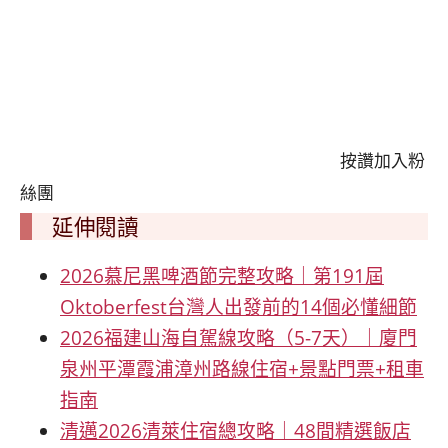
按讚加入粉
絲團
延伸閱讀
2026慕尼黑啤酒節完整攻略｜第191屆
Oktoberfest台灣人出發前的14個必懂細節
2026福建山海自駕線攻略（5-7天）｜廈門
泉州平潭霞浦漳州路線住宿+景點門票+租車
指南
清邁2026清萊住宿總攻略｜48間精選飯店