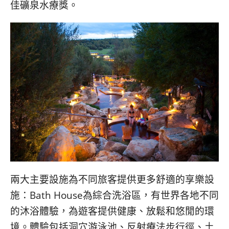
佳礦泉水療獎。
兩大主要設施為不同旅客提供更多舒適的享樂設
施：Bath House為綜合洗浴區，有世界各地不同
的沐浴體驗，為遊客提供健康、放鬆和悠閒的環
境。體驗包括洞穴游泳池、反射療法步行徑、土