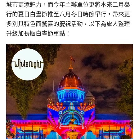
콩
の
城市更添魅力，而今年主辦單位更將本來二月舉
숙
ホ
行的夏日白晝節推至八月冬日時節舉行，帶來更
소
テ
多別具特色而驚喜的慶祝活動，以下為旅人整理
추
ル
천
比
升級加長版白晝節重點！
較