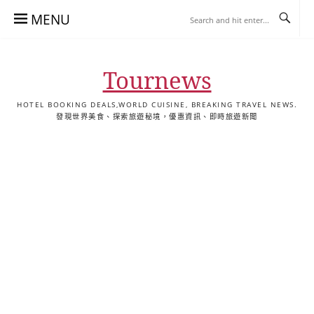
Skip
MENU
to
content
Tournews
HOTEL BOOKING DEALS,WORLD CUISINE, BREAKING TRAVEL NEWS.
發現世界美食、探索旅遊秘境，優惠資訊、即時旅遊新聞
去
飯
懶
YA
日
韓
泰
YA
English
한
日
旅
店
人
旅
本
國
國
美
Hotel
국
本
行
推
包
遊
旅
旅
旅
食
Guides
어
語
關
薦
景
遊
遊
遊
|
호
ホ
於
合
點
TourNews
텔
テ
我
集
合
추
ル
集
천
宿
가
泊
이
ガ
드
イ
|
ド