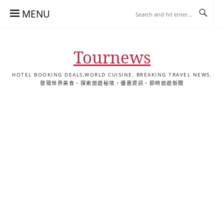
Skip
MENU
to
content
Tournews
HOTEL BOOKING DEALS,WORLD CUISINE, BREAKING TRAVEL NEWS.
發現世界美食、探索旅遊秘境，優惠資訊、即時旅遊新聞
去
飯
懶
YA
日
韓
泰
YA
English
한
日
旅
店
人
旅
本
國
國
美
Hotel
국
本
行
推
包
遊
旅
旅
旅
食
Guides
어
語
關
薦
景
遊
遊
遊
|
호
ホ
於
合
點
TourNews
텔
テ
我
集
合
추
ル
集
천
宿
가
泊
이
ガ
드
イ
|
ド