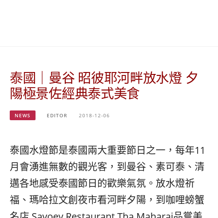
베
|
트
オ
남
ー
·
ス
일
ト
본
ラ
·
リ
泰國｜曼谷 昭彼耶河畔放水燈 夕
태
ア・
국
ニ
陽極景佐經典泰式美食
·
ュ
대
ー
만
ジ
NEWS
EDITOR
2018-12-06
·
ー
필
ラ
리
ン
泰國水燈節是泰國兩大重要節日之一，每年11
핀
ド・
月會湧進無數的觀光客，到曼谷、素可泰、清
·
太
발
平
邁各地感受泰國節日的歡樂氣氛。放水燈祈
리
洋
福、瑪哈拉文創夜市看河畔夕陽，到咖哩螃蟹
·
諸
홍
島
名店 Savoey Restaurant Tha Maharaj品嘗美