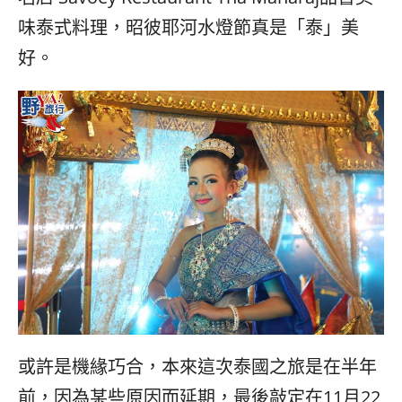
콩
の
味泰式料理，昭彼耶河水燈節真是「泰」美
숙
ホ
소
テ
好。
추
ル
천
比
較
或許是機緣巧合，本來這次泰國之旅是在半年
前，因為某些原因而延期，最後敲定在11月22