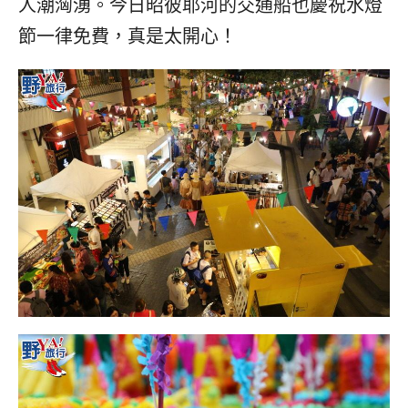
人潮洶湧。今日昭彼耶河的交通船也慶祝水燈
節一律免費，真是太開心！