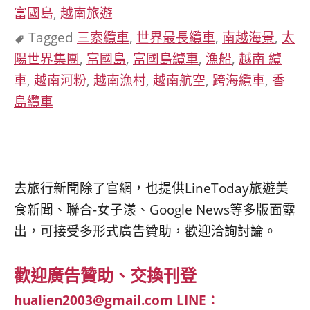
富國島
,
越南旅遊
Tagged
三索纜車
,
世界最長纜車
,
南越海景
,
太
陽世界集團
,
富國島
,
富國島纜車
,
漁船
,
越南 纜
車
,
越南河粉
,
越南漁村
,
越南航空
,
跨海纜車
,
香
島纜車
去旅行新聞除了官網，也提供LineToday旅遊美
食新聞、聯合-女子漾、Google News等多版面露
出，可接受多形式廣告贊助，歡迎洽詢討論。
歡迎廣告贊助、交換刊登
hualien2003@gmail.com
LINE：