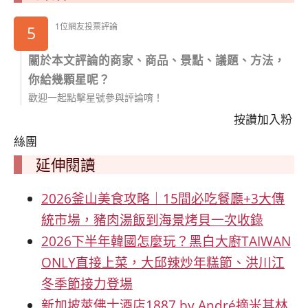
1位網友投票評論
5
關於本文評論的商家、商品、景點、議題、方法，
你給幾顆星呢？
歡迎一起點擊星號參與評論唷！
按讚加入粉
絲團
延伸閱讀
2026釜山美食攻略｜15間必吃餐廳+3大傳
統市場，豬肉湯飯到海景烤貝一次收錄
2026下半年韓國怎麼玩？黑白大廚TAIWAN
ONLY直接上菜，大邱辣炒年糕節、洪川江
冬季節接力登場
新加坡萊佛士酒店1887 by André摘米其林