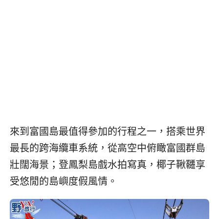
베
|
트
オ
남
ー
·
ス
일
ト
본
ラ
·
リ
태
ア・
국
ニ
·
ュ
대
ー
만
ジ
·
ー
來到富國島最值得參加的行程之一，搭乘世界
필
ラ
最長
的跨海纜車系統，從高空中俯瞰富國群島
리
ン
핀
ド・
壯闊海景；登鳳梨島戲水拍寫真，椰子鞦韆享
·
太
受悠閒的島嶼度假風情。
발
平
리
洋
·
諸
홍
島