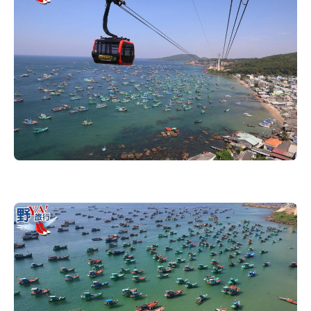
콩
の
숙
ホ
소
テ
추
ル
천
比
較