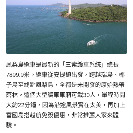
鳳梨島纜車是最新的「三索纜車系統」總長
7899.9米。纜車從安提鎮出發，跨越瑞島、椰
子島至終點鳳梨島，全都是未開發的原始熱帶
雨林。這個大型纜車車廂可載30人，單程時間
大約22分鐘，因為沿途風景實在太美，再加上
富國島搭越航免簽優惠，非常推薦大家來體
驗。