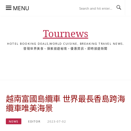
Skip
MENU
to
content
Tournews
HOTEL BOOKING DEALS,WORLD CUISINE, BREAKING TRAVEL NEWS.
發現世界美食、探索旅遊秘境，優惠資訊、即時旅遊新聞
去
飯
懶
YA
日
韓
泰
YA
English
한
日
旅
店
人
旅
本
國
國
美
Hotel
국
本
行
推
包
遊
旅
旅
旅
食
Guides
어
語
關
薦
景
遊
遊
遊
|
호
ホ
於
合
點
TourNews
텔
テ
我
集
合
추
ル
越南富國島纜車 世界最長香島跨海
集
천
宿
가
泊
纜車唯美海景
이
ガ
드
イ
NEWS
EDITOR
2023-07-02
|
ド