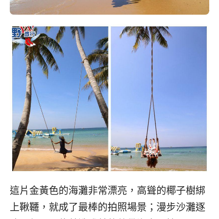
這片金黃色的海灘非常漂亮，高聳的椰子樹綁
上鞦韆，就成了最棒的拍照場景；漫步沙灘逐