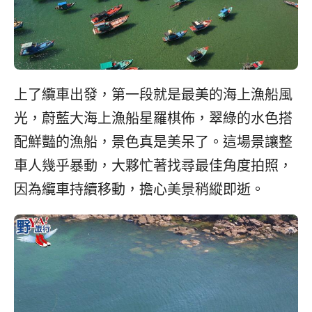
上了纜車出發，第一段就是最美的海上漁船風
光，蔚藍大海上漁船星羅棋佈，翠綠的水色搭
配鮮豔的漁船，景色真是美呆了。這場景讓整
車人幾乎暴動，大夥忙著找尋最佳角度拍照，
因為纜車持續移動，擔心美景稍縱即逝。