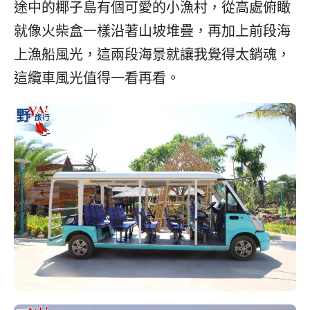
途中的椰子島有個可愛的小漁村，從高處俯瞰
就像火柴盒一樣沿著山坡堆疊，再加上前段海
上漁船風光，這兩段海景就讓我覺得太銷魂，
這纜車風光值得一看再看。