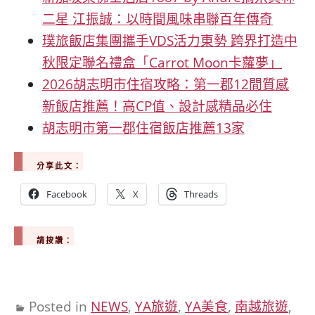
二星 江振誠：以時間風味串聯百年傳奇
璞旅飯店集團攜手VDS活力東勢 跨界打造中
秋限定聯名禮盒「Carrot Moon卡蘿夢」
2026胡志明市住宿攻略：第一郡12間質感
新飯店推薦！高CP值、設計感精品必住
胡志明市第一郡住宿飯店推薦13家
分享此文：
Facebook
X
Threads
請按讚：
Posted in
NEWS
,
YA旅遊
,
YA美食
,
南越旅遊
,