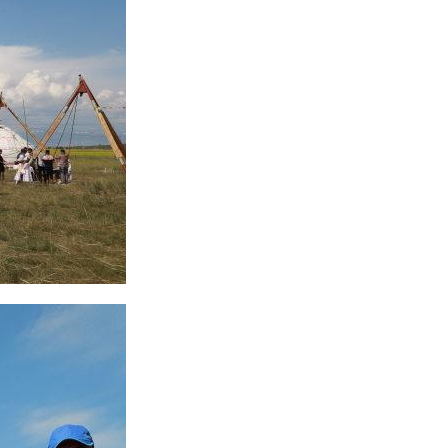
리
ン
핀
ド・
·
太
발
平
리
洋
·
諸
홍
島
콩
の