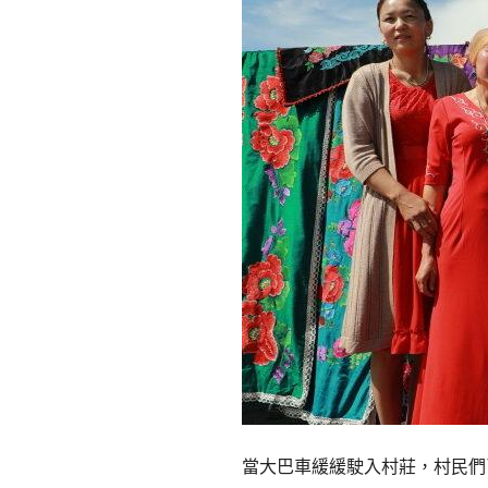
當大巴車緩緩駛入村莊，村民們