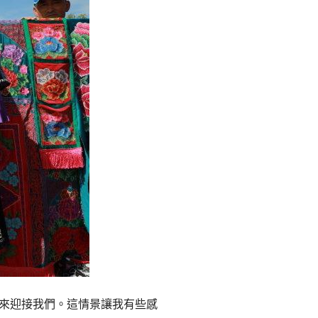
숙
ホ
소
テ
추
ル
천
比
較
來迎接我們。這情景讓我有些感