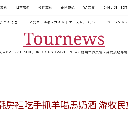
A旅遊
日本旅遊
韓國旅遊
泰國旅遊
YA美食
ENGLISH HOT
콩 숙소 추천
日本語ホテル宿泊ガイド | オーストラリア・ニュージーランド
Tournews
ALS,WORLD CUISINE, BREAKING TRAVEL NEWS.發現世界美食、探
去
飯
懶
YA
日
韓
泰
YA
English
한
日
旅
店
人
旅
本
國
國
美
Hotel
국
本
行
推
包
遊
旅
旅
旅
食
Guides
어
語
關
薦
景
遊
遊
遊
|
호
ホ
於
合
點
TourNews
텔
テ
我
集
合
추
ル
氈房裡吃手抓羊喝馬奶酒 游牧
集
천
宿
가
泊
이
ガ
드
イ