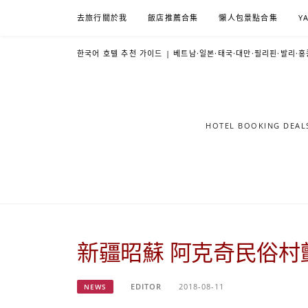
Skip
去旅行關於我
飯店推薦合集
懶人包景點合集
Y
to
content
한국어 호텔 추천 가이드 | 베트남·일본·태국·대만·필리핀·발리·홍
HOTEL BOOKING DE
新疆昭蘇 阿克奇民俗村
EDITOR
2018-08-11
NEWS