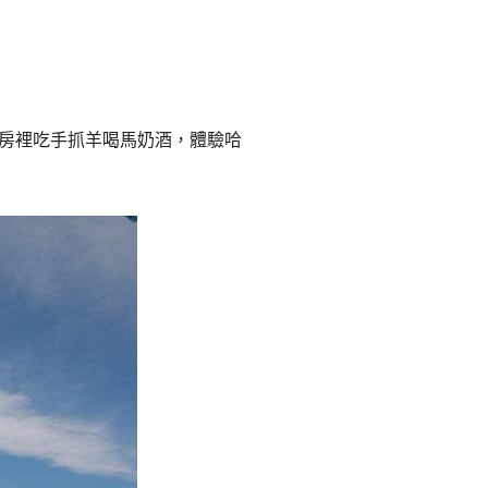
본
ラ
·
リ
태
ア・
房裡吃手抓羊喝馬奶酒，體驗哈
국
ニ
·
ュ
대
ー
만
ジ
·
ー
필
ラ