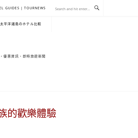
EL GUIDES | TOURNEWS
去
飯
懶
YA
日
韓
泰
YA
English
한
日
・太平洋諸島のホテル比較
旅
店
人
旅
本
國
國
美
Hotel
국
本
行
推
包
遊
旅
旅
旅
食
Guides
어
語
索旅遊秘境，優惠資訊、即時旅遊新聞
關
薦
景
遊
遊
遊
|
호
ホ
於
合
點
TourNews
텔
テ
我
集
合
추
ル
民族的歡樂體驗
集
천
宿
가
泊