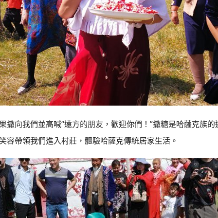
果撒向我們並高喊“遠方的朋友，歡迎你們！”撒糖是哈薩克族的
笑容帶領我們進入村莊，體驗哈薩克傳統居家生活。