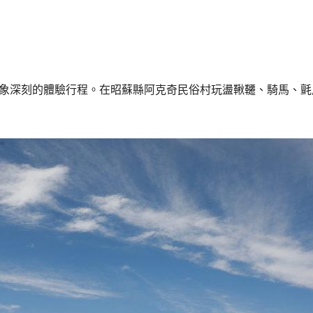
발
平
리
洋
·
諸
홍
島
콩
の
숙
ホ
象深刻的體驗行程。在昭蘇縣阿克奇民俗村玩盪鞦韆、騎馬、氈
소
テ
추
ル
천
比
較