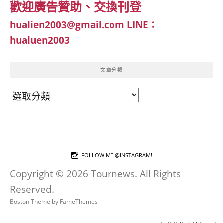
歡迎廣告贊助、交換刊登
hualien2003@gmail.com
LINE：
hualuen2003
文章分類
文
章
分
類
FOLLOW ME @INSTAGRAM!
Copyright © 2026 Tournews. All Rights
Reserved.
Boston Theme by
FameThemes