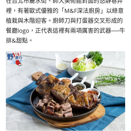
在台北市麗水街、師大美術館對面的悠靜巷弄
콩
の
裡，有著歐式優雅的「M&F深法廚房」以綠意
숙
ホ
소
テ
植栽與木階迎客。廚師刀與打蛋器交叉形成的
추
ル
천
比
餐廳logo，正代表這裡有兩項厲害的武器──牛
較
排&甜點。