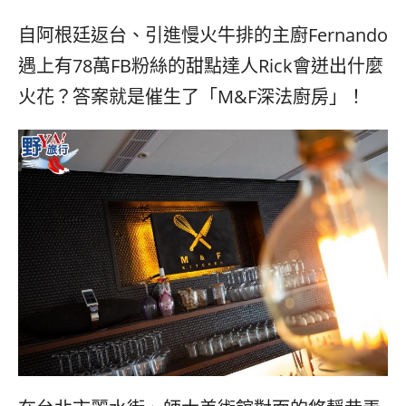
베
|
트
オ
自阿根廷返台、引進慢火牛排的主廚Fernando
남
ー
·
ス
遇上有78萬FB粉絲的甜點達人Rick會迸出什麼
일
ト
火花？答案就是催生了「M&F深法廚房」！
본
ラ
·
リ
태
ア・
국
ニ
·
ュ
대
ー
만
ジ
·
ー
필
ラ
리
ン
핀
ド・
·
太
발
平
리
洋
·
諸
홍
島