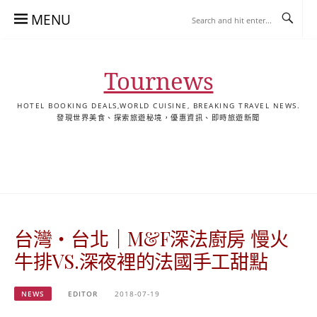
Skip
MENU
to
content
Tournews
HOTEL BOOKING DEALS,WORLD CUISINE, BREAKING TRAVEL NEWS.
發現世界美食、探索旅遊秘境，優惠資訊、即時旅遊新聞
去
飯
懶
YA
日
韓
泰
YA
English
한
日
旅
店
人
旅
本
國
國
美
Hotel
국
本
行
推
包
遊
旅
旅
旅
食
Guides
어
語
關
薦
景
遊
遊
遊
|
호
ホ
於
合
點
TourNews
텔
テ
我
集
合
추
ル
台灣‧台北｜M&F深法廚房 慢火
集
천
宿
가
泊
牛排VS.深夜裡的法國手工甜點
이
ガ
드
イ
NEWS
EDITOR
2018-07-19
|
ド