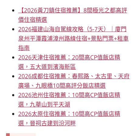
【2026黃刀鎮住宿推薦】8間極光之都高評
價住宿精選
2026福建山海自駕線攻略（5-7天）｜廈門
泉州平潭霞浦漳州路線住宿+景點門票+租車
指南
2026天津住宿推薦：20間高CP值飯店精
選，五大道到濱海新區
2026成都住宿推薦：春熙路、太古里、天府
廣場、九眼橋10間高評分飯店精選
2026池州住宿推薦：10間高CP值飯店精
選，九華山到平天湖
2026太原住宿推薦：10間高CP值飯店精
選，晉祠古建到汾河畔