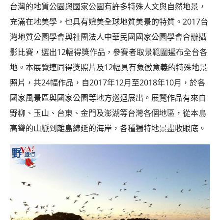
콩
の
台灣的地質公園與國家公園有許多特殊人文與自然地景，
숙
ホ
充滿在地美學，也具有媲美全球地質美景的特質。2017台
소
テ
灣地質公園學會與社團法人中華民國國家公園學會合辦攝
추
ル
천
比
影比賽，選出12幅得獎作品，參賽者取景範圍遍布全台各
較
地。本展覽連同得獎照片及12幅具有象徵意義的特殊地景
照片，共24幅作品，自2017年12月至2018年10月，於各
國家風景區與國家公園等地方巡迴展出。展覽作品有來自
野柳、玉山、台東、金門及澎湖等台灣各個地區，從本島
高聳的山脈到離島綿延的海岸，各種獨特地景盡收眼底。