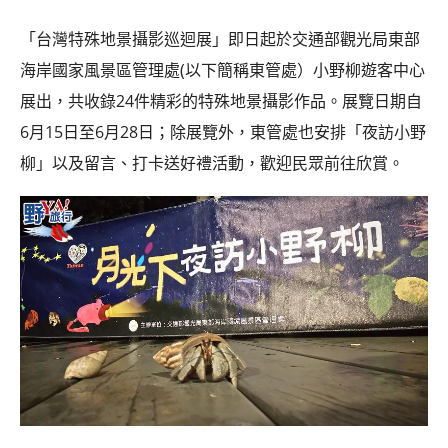
베
|
트
オ
「台灣特殊地景攝影巡迴展」即日起於交通部觀光局東部
남
ー
·
ス
海岸國家風景區管理處(以下簡稱東管處）小野柳遊客中心
일
ト
展出，共收錄24件精彩的特殊地景攝影作品。展覽日期自
본
ラ
·
リ
6月15日至6月28日；除展覽外，東管處也安排「夜訪小野
태
ア・
柳」以及留言、打卡送好禮活動，歡迎民眾前往欣賞。
국
ニ
·
ュ
대
ー
만
ジ
·
ー
필
ラ
리
ン
핀
ド・
·
太
발
平
리
洋
·
諸
홍
島