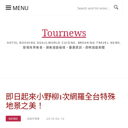
Skip
MENU
to
content
Tournews
HOTEL BOOKING DEALS,WORLD CUISINE, BREAKING TRAVEL NEWS.
發現世界美食、探索旅遊秘境，優惠資訊、即時旅遊新聞
去
飯
懶
YA
日
韓
泰
YA
English
한
日
旅
店
人
旅
本
國
國
美
Hotel
국
本
行
推
包
遊
旅
旅
旅
食
Guides
어
語
關
薦
景
遊
遊
遊
|
호
ホ
於
合
點
TourNews
텔
テ
我
集
合
추
ル
即日起來小野柳1次網羅全台特殊
集
천
宿
가
泊
地景之美！
이
ガ
드
イ
NEWS
EDITOR
2018-06-16
|
ド