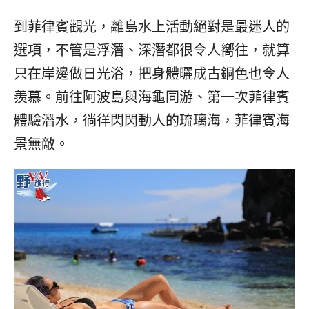
베
|
트
オ
到菲律賓觀光，離島水上活動絕對是最迷人的
남
ー
·
ス
選項，不管是浮潛、深潛都很令人嚮往，就算
일
ト
只在岸邊做日光浴，把身體曬成古銅色也令人
본
ラ
·
リ
羨慕。前往阿波島與海龜同游、第一次菲律賓
태
ア・
體驗潛水，徜徉閃閃動人的琉璃海，菲律賓海
국
ニ
·
ュ
景無敵。
대
ー
만
ジ
·
ー
필
ラ
리
ン
핀
ド・
·
太
발
平
리
洋
·
諸
홍
島