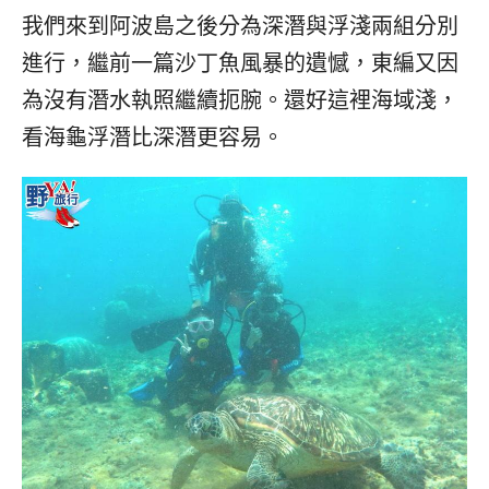
我們來到阿波島之後分為深潛與浮淺兩組分別
進行，繼前一篇沙丁魚風暴的遺憾，東編又因
為沒有潛水執照繼續扼腕。還好這裡海域淺，
看海龜浮潛比深潛更容易。