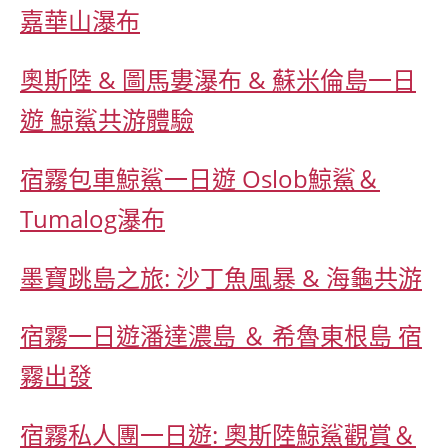
嘉華山瀑布
奧斯陸 & 圖馬婁瀑布 & 蘇米倫島一日
遊 鯨鯊共游體驗
宿霧包車鯨鯊一日遊 Oslob鯨鯊＆
Tumalog瀑布
墨寶跳島之旅: 沙丁魚風暴 & 海龜共游
宿霧一日遊潘達濃島 ＆ 希魯東根島 宿
霧出發
宿霧私人團一日遊: 奧斯陸鯨鯊觀賞＆