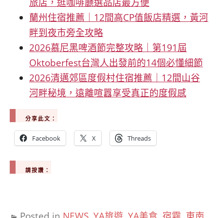
旅店，逛咖啡廳選品店最方便
蘭州住宿推薦｜12間高CP值飯店精選，黃河
畔到夜市旁全攻略
2026慕尼黑啤酒節完整攻略｜第191屆
Oktoberfest台灣人出發前的14個必懂細節
2026清邁郊區度假村住宿推薦｜12間山谷
河畔秘境，遠離喧囂享受真正的度假感
分享此文：
Facebook
X
Threads
請按讚：
Posted in
NEWS
,
YA旅遊
,
YA美食
,
宿霧
,
東南