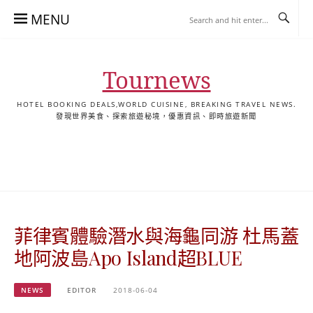
Skip
MENU
to
content
Tournews
HOTEL BOOKING DEALS,WORLD CUISINE, BREAKING TRAVEL NEWS.
發現世界美食、探索旅遊秘境，優惠資訊、即時旅遊新聞
去
飯
懶
YA
日
韓
泰
YA
English
한
日
旅
店
人
旅
本
國
國
美
Hotel
국
本
行
推
包
遊
旅
旅
旅
食
Guides
어
語
關
薦
景
遊
遊
遊
|
호
ホ
於
合
點
TourNews
텔
テ
我
集
合
추
ル
菲律賓體驗潛水與海龜同游 杜馬蓋
集
천
宿
가
泊
地阿波島Apo Island超BLUE
이
ガ
드
イ
NEWS
EDITOR
2018-06-04
|
ド