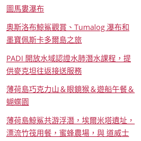
圖馬婁瀑布
奧斯洛布鯨鯊觀賞、Tumalog 瀑布和
墨寶佩斯卡多爾島之旅
PADI 開放水域認證水肺潛水課程，提
供麥克坦往返接送服務
薄荷島巧克力山＆眼鏡猴＆遊船午餐＆
蝴蝶園
薄荷島鯨鯊共游浮潛，埃爾米塔遺址，
漂流竹筏用餐，蜜蜂農場，與 道威士