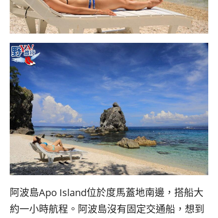
콩
の
숙
ホ
소
テ
추
ル
천
比
較
阿波島Apo Island位於度馬蓋地南邊，搭船大
約一小時航程。阿波島沒有固定交通船，想到