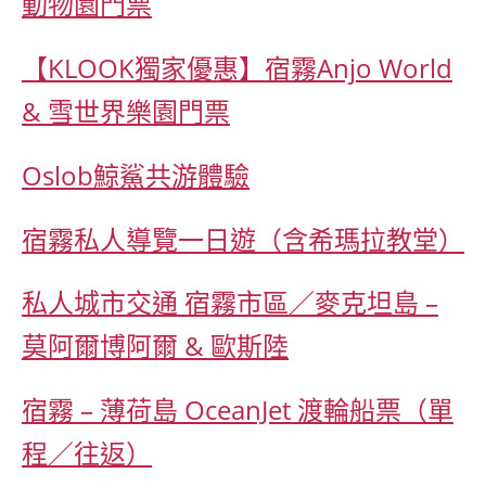
動物園門票
【KLOOK獨家優惠】宿霧Anjo World
& 雪世界樂園門票
Oslob鯨鯊共游體驗
宿霧私人導覽一日遊（含希瑪拉教堂）
私人城市交通 宿霧市區／麥克坦島 –
莫阿爾博阿爾 & 歐斯陸
宿霧 – 薄荷島 OceanJet 渡輪船票（單
程／往返）