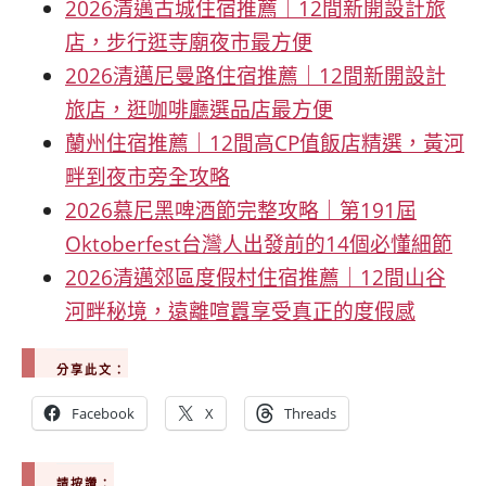
2026清邁古城住宿推薦｜12間新開設計旅
店，步行逛寺廟夜市最方便
2026清邁尼曼路住宿推薦｜12間新開設計
旅店，逛咖啡廳選品店最方便
蘭州住宿推薦｜12間高CP值飯店精選，黃河
畔到夜市旁全攻略
2026慕尼黑啤酒節完整攻略｜第191屆
Oktoberfest台灣人出發前的14個必懂細節
2026清邁郊區度假村住宿推薦｜12間山谷
河畔秘境，遠離喧囂享受真正的度假感
分享此文：
Facebook
X
Threads
請按讚：