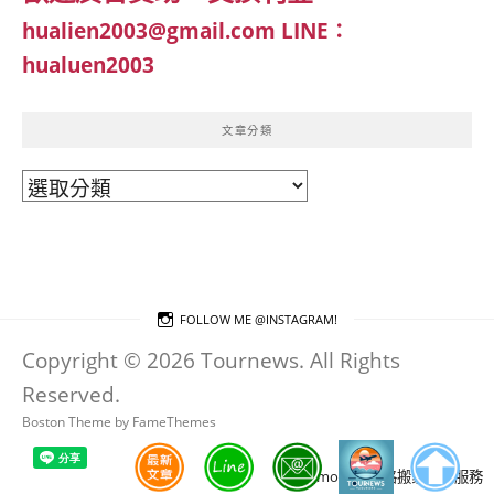
hualien2003@gmail.com
LINE：
hualuen2003
文章分類
文
章
分
類
FOLLOW ME @INSTAGRAM!
Copyright © 2026 Tournews. All Rights
Reserved.
Boston Theme by
FameThemes
Blogimove部落格搬家技術服務