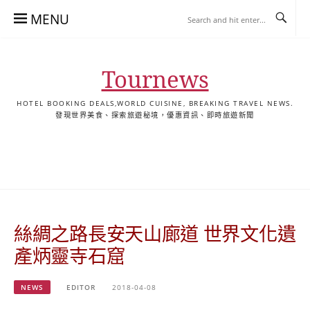
Skip
MENU
to
content
Tournews
HOTEL BOOKING DEALS,WORLD CUISINE, BREAKING TRAVEL NEWS.
發現世界美食、探索旅遊秘境，優惠資訊、即時旅遊新聞
去
飯
懶
YA
日
韓
泰
YA
English
한
日
旅
店
人
旅
本
國
國
美
Hotel
국
本
行
推
包
遊
旅
旅
旅
食
Guides
어
語
關
薦
景
遊
遊
遊
|
호
ホ
於
合
點
TourNews
텔
テ
我
集
合
추
ル
絲綢之路長安天山廊道 世界文化遺
集
천
宿
가
泊
產炳靈寺石窟
이
ガ
드
イ
NEWS
EDITOR
2018-04-08
|
ド