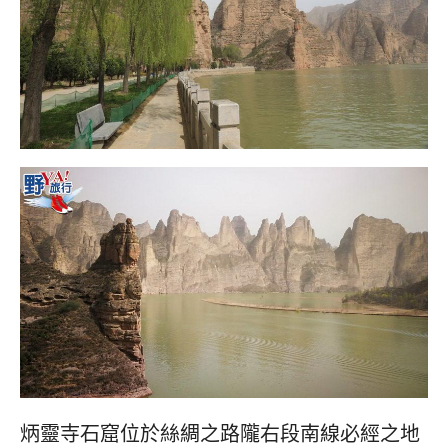
炳靈寺石窟位於絲綢之路隴右段南線必經之地