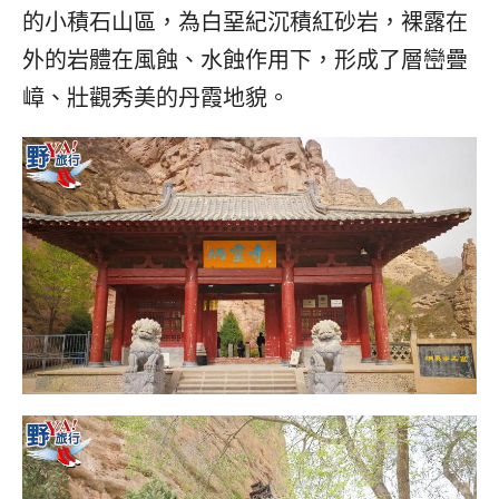
的小積石山區，為白堊紀沉積紅砂岩，裸露在
外的岩體在風蝕、水蝕作用下，形成了層巒疊
嶂、壯觀秀美的丹霞地貌。