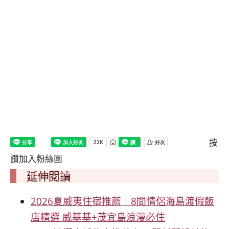
按
讚加入粉絲團
延伸閱讀
2026夏威夷住宿推薦｜8間情侶海島渡假飯
店精選 威基基+茂宜島浪漫必住