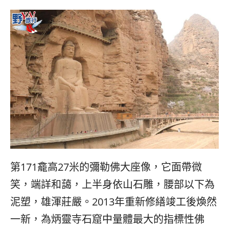
第171龕高27米的彌勒佛大座像，它面帶微
笑，端詳和藹，上半身依山石雕，腰部以下為
泥塑，雄渾莊嚴。2013年重新修繕竣工後煥然
一新，為炳靈寺石窟中量體最大的指標性佛