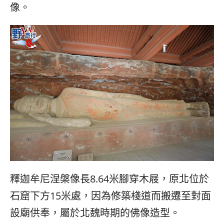
像。
釋迦牟尼涅槃像長8.64米腳穿木屐，原北位於
石窟下方15米處，因為修築棧道而搬遷至對面
設廟供奉，屬於北魏時期的佛像造型。