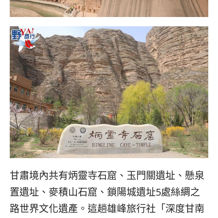
콩
の
숙
ホ
소
テ
추
ル
천
比
較
甘肅境內共有炳靈寺石窟、玉門關遺址、懸泉
置遺址、麥積山石窟、鎖陽城遺址5處絲綢之
路世界文化遺產。這趟雄峰旅行社「深度甘南