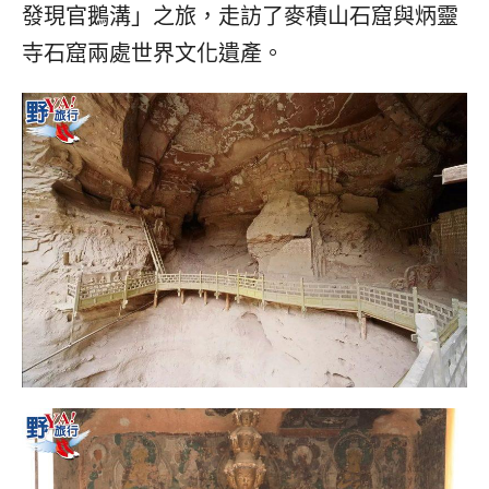
發現官鵝溝」之旅，走訪了麥積山石窟與炳靈
寺石窟兩處世界文化遺產。