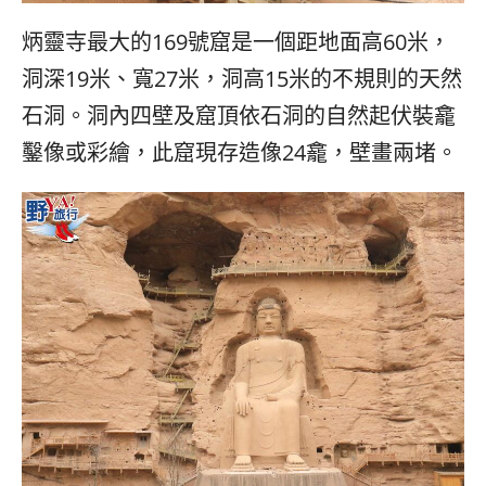
炳靈寺最大的169號窟是一個距地面高60米，
洞深19米、寬27米，洞高15米的不規則的天然
石洞。洞內四壁及窟頂依石洞的自然起伏裝龕
鑿像或彩繪，此窟現存造像24龕，壁畫兩堵。