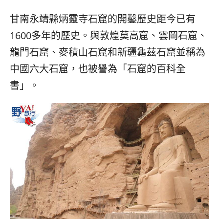
베
|
트
オ
甘南永靖縣炳靈寺石窟的開鑿歷史距今已有
남
ー
·
ス
1600多年的歷史。與敦煌莫高窟、雲岡石窟、
일
ト
龍門石窟、麥積山石窟和新疆龜茲石窟並稱為
본
ラ
·
リ
中國六大石窟，也被譽為「石窟的百科全
태
ア・
書」。
국
ニ
·
ュ
대
ー
만
ジ
·
ー
필
ラ
리
ン
핀
ド・
·
太
발
平
리
洋
·
諸
홍
島