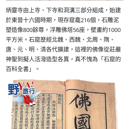
炳靈寺由上寺、下寺和洞溝三部分組成，始建
於東晉十六國時期，現存窟龕216個，石雕泥
塑造像800餘尊，浮雕佛塔56座，壁畫約1000
平方米。石窟歷經北魏、西魏、北周、隋、
唐、元、明、清各代擴建，這裡的佛像從莊嚴
神聖到擬人活潑造型各異，真不愧為「石窟的
百科全書」。