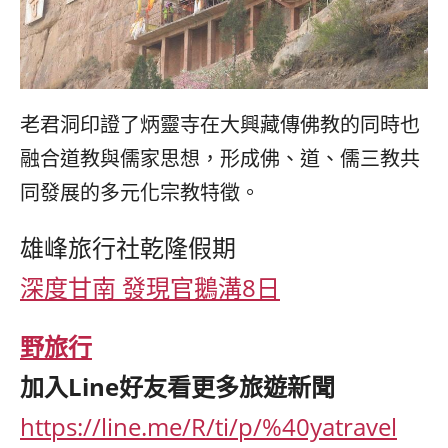
老君洞印證了炳靈寺在大興藏傳佛教的同時也
融合道教與儒家思想，形成佛、道、儒三教共
同發展的多元化宗教特徵。
雄峰旅行社乾隆假期
深度甘南 發現官鵝溝8日
野旅行
加入
Line
好友看更多旅遊新聞
https://line.me/R/ti/p/%40yatravel