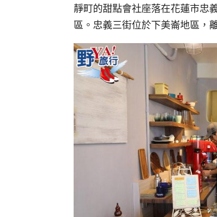
靜町的甜點會社座落在花蓮市忠
區。忠義三街位於下美崙地區，