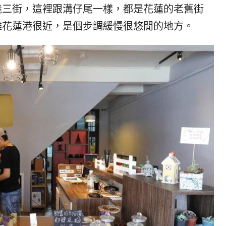
義三街，這裡跟溝仔尾一樣，都是花蓮的老舊街
離花蓮港很近，是個步調緩慢很悠閒的地方。