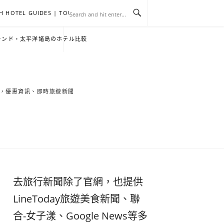
H HOTEL GUIDES | TOURNEWS
去
飯
懶
YA
日
韓
泰
YA
English
한
日
ランド・太平洋諸島のホテル比較
旅
店
人
旅
本
國
國
美
Hotel
국
本
行
推
包
遊
旅
旅
旅
食
Guides
어
語
索旅遊秘境，優惠資訊、即時旅遊新聞
關
薦
景
遊
遊
遊
|
호
ホ
於
合
點
TourNews
텔
テ
我
集
合
추
ル
去旅行新聞除了官網，也提供
集
천
宿
LineToday旅遊美食新聞、聯
合-女子漾、Google News等多
가
泊