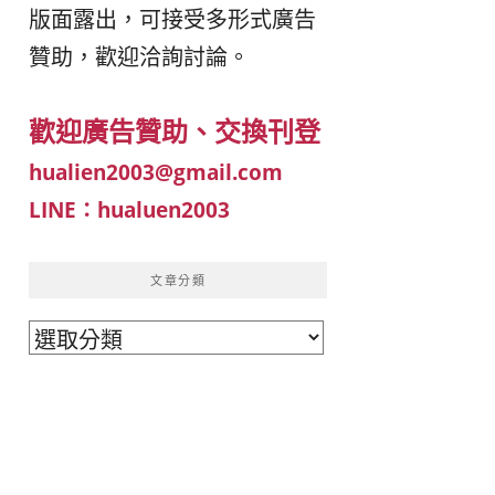
版面露出，可接受多形式廣告
이
ガ
贊助，歡迎洽詢討論。
드
イ
歡迎廣告贊助、交換刊登
|
ド
hualien2003@gmail.com
LINE：hualuen2003
베
|
트
オ
文章分類
文
남
ー
章
·
ス
分
類
일
ト