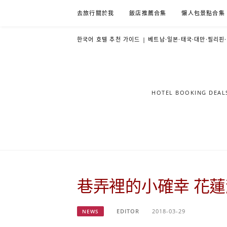
Skip
去旅行關於我
飯店推薦合集
懶人包景點合集
to
content
한국어 호텔 추천 가이드 | 베트남·일본·태국·대만·필리핀
HOTEL BOOKING DE
巷弄裡的小確幸 花
EDITOR
2018-03-29
NEWS