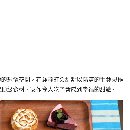
|
ド
베
|
트
オ
남
ー
·
ス
일
ト
본
ラ
·
リ
태
ア・
국
ニ
·
ュ
懷的想像空間，花蓮靜町の甜點以精湛的手藝製作
대
ー
만
ジ
配頂級食材，製作令人吃了會感到幸福的甜點。
·
ー
필
ラ
리
ン
핀
ド・
·
太