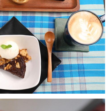
발
平
리
洋
·
諸
홍
島
콩
の
숙
ホ
소
テ
추
ル
천
比
較