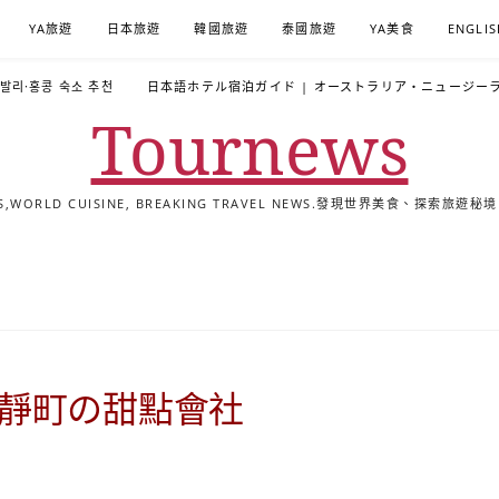
YA旅遊
日本旅遊
韓國旅遊
泰國旅遊
YA美食
ENGLIS
·발리·홍콩 숙소 추천
日本語ホテル宿泊ガイド | オーストラリア・ニュージー
Tournews
ALS,WORLD CUISINE, BREAKING TRAVEL NEWS.發現世界美食、探
去
飯
懶
YA
日
韓
泰
YA
English
한
日
旅
店
人
旅
本
國
國
美
Hotel
국
本
行
推
包
遊
旅
旅
旅
食
Guides
어
語
關
薦
景
遊
遊
遊
|
호
ホ
於
合
點
TourNews
텔
テ
我
集
合
추
ル
蓮靜町の甜點會社
集
천
宿
가
泊
이
ガ
드
イ