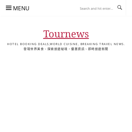
Skip
MENU
to
content
Tournews
HOTEL BOOKING DEALS,WORLD CUISINE, BREAKING TRAVEL NEWS.
發現世界美食、探索旅遊秘境，優惠資訊、即時旅遊新聞
去
飯
懶
YA
日
韓
泰
YA
English
한
日
旅
店
人
旅
本
國
國
美
Hotel
국
本
行
推
包
遊
旅
旅
旅
食
Guides
어
語
關
薦
景
遊
遊
遊
|
호
ホ
於
合
點
TourNews
텔
テ
我
集
合
추
ル
集
천
宿
가
泊
이
ガ
드
イ
|
ド