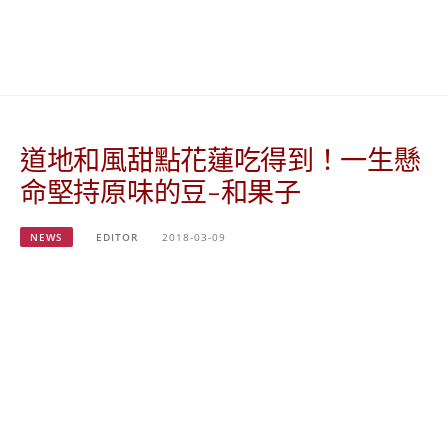
베
|
트
オ
남
ー
·
ス
일
ト
본
ラ
·
リ
道地和風甜點花蓮吃得到！一生懸
태
ア・
국
ニ
命堅持原味的豆-和果子
·
ュ
대
ー
만
ジ
NEWS
EDITOR
2018-03-09
·
ー
필
ラ
리
ン
핀
ド・
·
太
발
平
리
洋
·
諸
홍
島