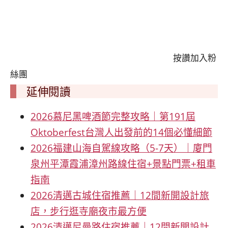
콩
の
숙
ホ
소
テ
추
ル
천
比
按讚加入粉
較
絲團
延伸閱讀
2026慕尼黑啤酒節完整攻略｜第191屆
Oktoberfest台灣人出發前的14個必懂細節
2026福建山海自駕線攻略（5-7天）｜廈門
泉州平潭霞浦漳州路線住宿+景點門票+租車
指南
2026清邁古城住宿推薦｜12間新開設計旅
店，步行逛寺廟夜市最方便
2026清邁尼曼路住宿推薦｜12間新開設計