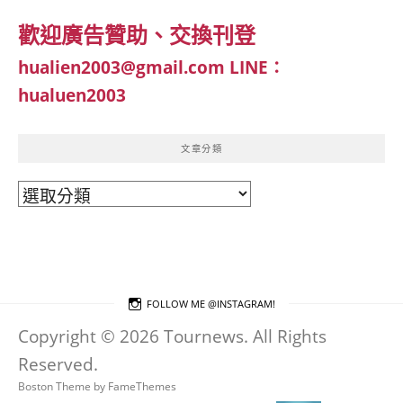
歡迎廣告贊助、交換刊登
hualien2003@gmail.com
LINE：
hualuen2003
文章分類
文
章
分
類
FOLLOW ME @INSTAGRAM!
Copyright © 2026 Tournews. All Rights
Reserved.
Boston Theme by
FameThemes