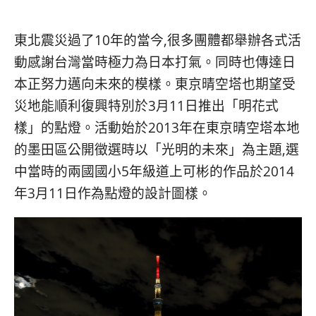
베
|
트
オ
남
ー
東北震災過了10年的當今,很多團體都舉辦各式活
·
ス
일
ト
動感謝台灣當時極力為日本打氣。同時也傳達日
본
ラ
本正努力邁向未來的模樣。東京晴空塔也期望受
·
リ
災地能順利復興特別於3月11日推出「明花式
태
ア・
국
ニ
樣」的點燈。
活動始於2013年在東京晴空塔本地
·
ュ
的墨田區公開徵選時以「光明的未來」為主題,選
대
ー
만
ジ
中當時的兩國國小5年級道上可彬的作品於2014
·
ー
年3月11日作為點燈的設計圖樣。
필
ラ
리
ン
핀
ド・
·
太
발
平
리
洋
·
諸
홍
島