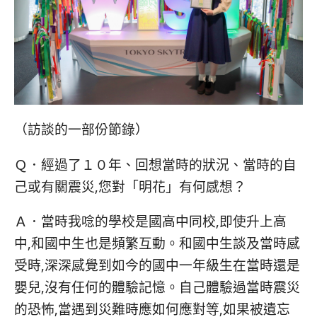
（
訪談的一部份節錄
）
Ｑ．
經過了
１０年、
回想當時的狀況
、
當時的自
己或有關震災,您對「明花」有何感想？
Ａ．
當時我唸的學校是國高中同校,即使升上高
中,和國中生也是頻繁互動。和國中生談及當時感
受時,深深感覺到如今的國中一年級生在當時還是
嬰兒,沒有任何的體驗記憶。自己體驗過當時震災
的恐怖,當遇到災難時應如何應對等,如果被遺忘