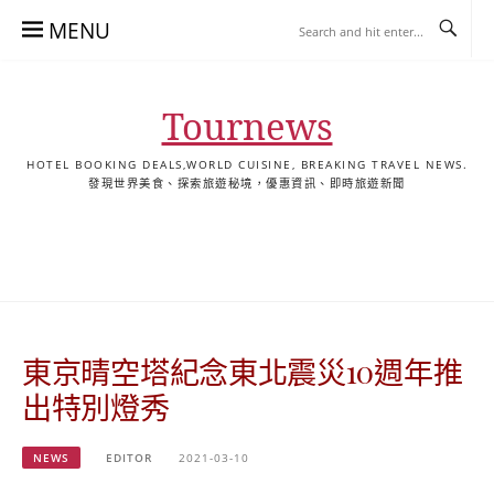
Skip
MENU
to
content
Tournews
HOTEL BOOKING DEALS,WORLD CUISINE, BREAKING TRAVEL NEWS.
發現世界美食、探索旅遊秘境，優惠資訊、即時旅遊新聞
去
飯
懶
YA
日
韓
泰
YA
English
한
日
旅
店
人
旅
本
國
國
美
Hotel
국
本
行
推
包
遊
旅
旅
旅
食
Guides
어
語
關
薦
景
遊
遊
遊
|
호
ホ
於
合
點
TourNews
텔
テ
我
集
合
추
ル
東京晴空塔紀念東北震災10週年推
集
천
宿
가
泊
出特別燈秀
이
ガ
드
イ
NEWS
EDITOR
2021-03-10
|
ド