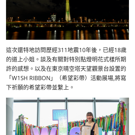
콩
の
숙
ホ
소
テ
추
ル
천
比
較
這次還特地訪問歷經311地震
10
年後，已經18歲
的道上小姐。談及有關對特別點燈明花式樣所期
許的感想。以及在東京晴空塔天望觀景台設置的
「W1SH RIBBON」（希望彩帶）
活動展場,將寫
下祈願的希望彩帶並繫上。