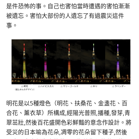
是件恐怖的事。自己也害怕當時遭遇的害怕漸漸
被遺忘。害怕大部份的人遺忘了有過震災這件
事。
明花是以5種燈色（明花、扶桑花、金盞花、百
合花、薰衣草）所構成,經陽光普照,播種,發芽,青
翠茁壯,然後百花盛開色彩鮮豔的意念作設計。將
受災的日本喻為花朵,凋零的花朵留下種子,然後