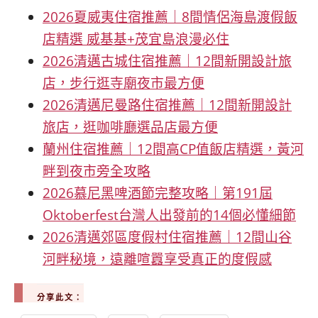
2026夏威夷住宿推薦｜8間情侶海島渡假飯
店精選 威基基+茂宜島浪漫必住
2026清邁古城住宿推薦｜12間新開設計旅
店，步行逛寺廟夜市最方便
2026清邁尼曼路住宿推薦｜12間新開設計
旅店，逛咖啡廳選品店最方便
蘭州住宿推薦｜12間高CP值飯店精選，黃河
畔到夜市旁全攻略
2026慕尼黑啤酒節完整攻略｜第191屆
Oktoberfest台灣人出發前的14個必懂細節
2026清邁郊區度假村住宿推薦｜12間山谷
河畔秘境，遠離喧囂享受真正的度假感
分享此文：