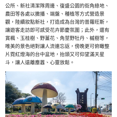
公所、新社清潔隊周邊、復盛公園的街角綠地、
農田等各處以撒播、端盤、種植等方式營造景
觀，陸續妝點新社，打造成為台灣的普羅旺斯，
讓遊客走訪即可感受花卉節慶氛圍；此外，還有
賞楓、玉桂樹、野薑花、角莖野牡丹、槭樹等，
唯美的景色絕對讓人流連忘返，傍晚更可俯瞰整
片霓紅燈海的台中盆地，抬頭又可仰望滿天星
斗，讓人遠離塵囂、心靈放鬆。