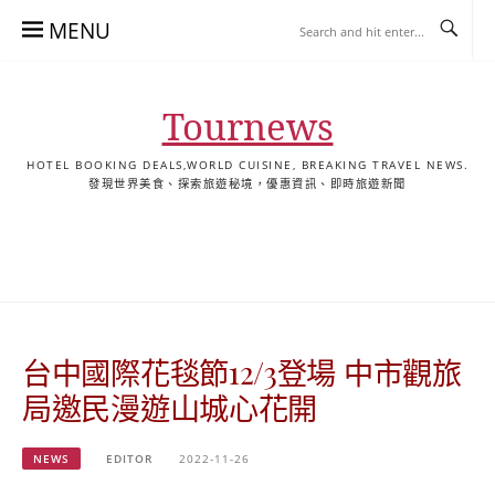
Skip
MENU
to
content
Tournews
HOTEL BOOKING DEALS,WORLD CUISINE, BREAKING TRAVEL NEWS.
發現世界美食、探索旅遊秘境，優惠資訊、即時旅遊新聞
去
飯
懶
YA
日
韓
泰
YA
English
한
日
旅
店
人
旅
本
國
國
美
Hotel
국
本
行
推
包
遊
旅
旅
旅
食
Guides
어
語
關
薦
景
遊
遊
遊
|
호
ホ
於
合
點
TourNews
텔
テ
我
集
合
추
ル
台中國際花毯節12/3登場 中市觀旅
集
천
宿
가
泊
局邀民漫遊山城心花開
이
ガ
드
イ
NEWS
EDITOR
2022-11-26
|
ド