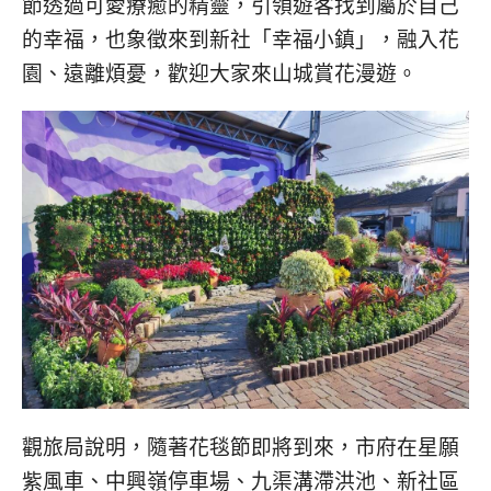
節透過可愛療癒的精靈，引領遊客找到屬於自己
콩
の
숙
ホ
的幸福，也象徵來到新社「幸福小鎮」，融入花
소
テ
園、遠離煩憂，歡迎大家來山城賞花漫遊。
추
ル
천
比
較
觀旅局說明，隨著花毯節即將到來，市府在星願
紫風車、中興嶺停車場、九渠溝滯洪池、新社區