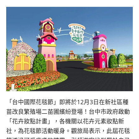
베
|
트
オ
남
ー
·
ス
일
ト
본
ラ
·
リ
태
ア・
국
ニ
·
ュ
대
ー
만
ジ
·
ー
필
ラ
리
ン
「台中國際花毯節」即將於12月3日在新社區種
핀
ド・
·
太
苗改良繁殖場二苗圃繽紛登場！台中市政府啟動
발
平
「花卉妝點計畫」，各機關以花卉元素妝點新
리
洋
·
諸
社，為花毯節活動暖身。觀旅局表示，此屆花毯
홍
島