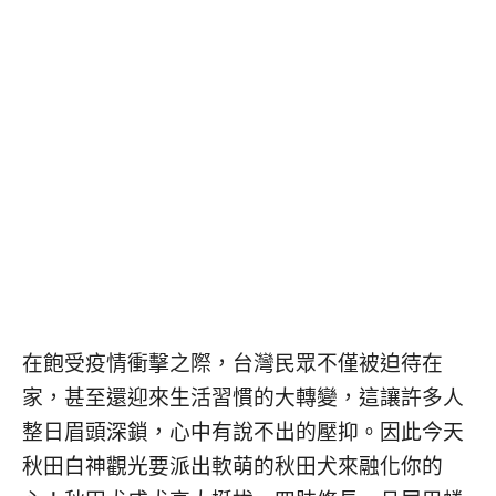
콩
の
숙
ホ
소
テ
추
ル
천
比
較
在飽受疫情衝擊之際，台灣民眾不僅被迫待在
家，甚至還迎來生活習慣的大轉變，這讓許多人
整日眉頭深鎖，心中有說不出的壓抑。因此今天
秋田白神觀光要派出軟萌的秋田犬來融化你的