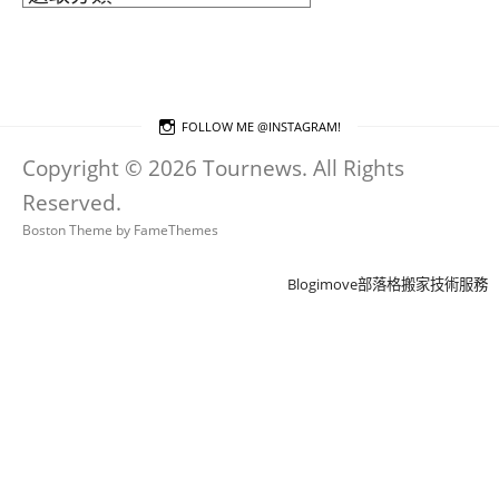
章
分
類
FOLLOW ME @INSTAGRAM!
Copyright © 2026 Tournews. All Rights
Reserved.
Boston Theme by
FameThemes
Blogimove部落格搬家技術服務