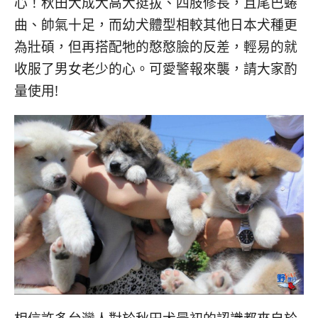
心！秋田犬成犬高大挺拔、四肢修長，且尾巴蜷
曲、帥氣十足，而幼犬體型相較其他日本犬種更
為壯碩，但再搭配牠的憨憨臉的反差，輕易的就
收服了男女老少的心。可愛警報來襲，請大家酌
量使用!