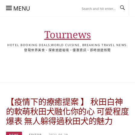
Skip
MENU
to
content
Tournews
HOTEL BOOKING DEALS,WORLD CUISINE, BREAKING TRAVEL NEWS.
發現世界美食、探索旅遊秘境，優惠資訊、即時旅遊新聞
去
飯
懶
YA
日
韓
泰
YA
English
한
日
旅
店
人
旅
本
國
國
美
Hotel
국
本
行
推
包
遊
旅
旅
旅
食
Guides
어
語
關
薦
景
遊
遊
遊
|
호
ホ
於
合
點
TourNews
텔
テ
我
集
合
추
ル
【疫情下的療癒提案 】 秋田白神
集
천
宿
가
泊
的軟萌秋田犬融化你的心 可愛程度
이
ガ
爆表 無人躲得過秋田犬的魅力
드
イ
|
ド
NEWS
EDITOR
2021-06-29