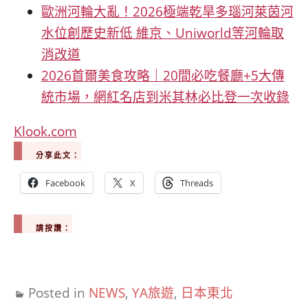
歐洲河輪大亂！2026極端乾旱多瑙河萊茵河
水位創歷史新低 維京、Uniworld等河輪取
消改道
2026首爾美食攻略｜20間必吃餐廳+5大傳
統市場，網紅名店到米其林必比登一次收錄
Klook.com
分享此文：
Facebook
X
Threads
請按讚：
Posted in
NEWS
,
YA旅遊
,
日本東北